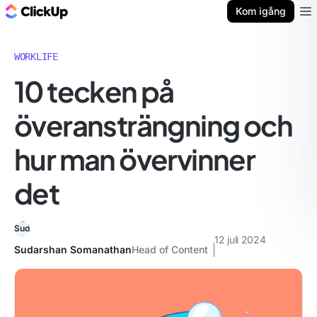
ClickUp-bloggen
Kom igång
Ope
WORKLIFE
10 tecken på
överansträngning och
hur man övervinner
det
12 juli 2024
Sudarshan Somanathan
Head of Content