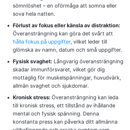
sömnlöshet – en oförmåga att somna eller
sova hela natten.
Förlust av fokus eller känsla av distraktion:
Överansträngning kan göra det svårt att
hålla fokus på uppgifter
, vilket leder till
glömska av namn, datum och små uppgifter.
Fysisk svaghet:
Långvarig överansträngning
skadar immunförsvaret, vilket gör dig
mottaglig för muskelspänningar, huvudvärk,
allmän svaghet och sjukdomar.
Kronisk stress:
Överansträngning kan leda
till kronisk stress, ett tillstånd av ihållande
mental och fysisk spänning. Denna
konstanta press kan påverka ditt allmänna
välbefinnande och orsaka symtom som