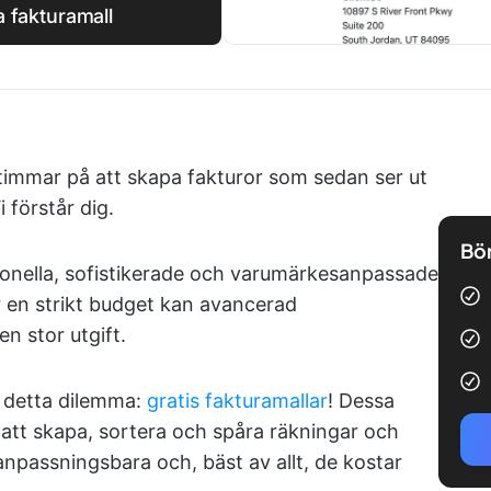
 fakturamall
 timmar på att skapa fakturor som sedan ser ut
förstår dig.
Bör
ssionella, sofistikerade och varumärkesanpassade
ar en strikt budget kan avancerad
n stor utgift.
å detta dilemma:
gratis fakturamallar
! Dessa
r att skapa, sortera och spåra räkningar och
 anpassningsbara och, bäst av allt, de kostar