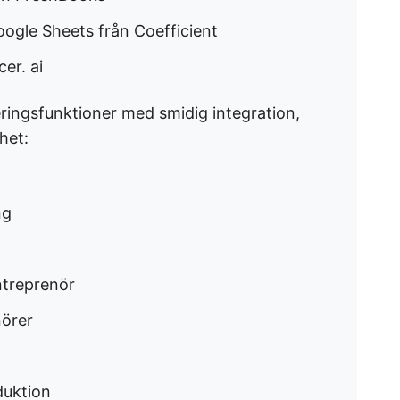
oogle Sheets från Coefficient
er. ai
ringsfunktioner med smidig integration,
het:
ng
ntreprenör
nörer
duktion