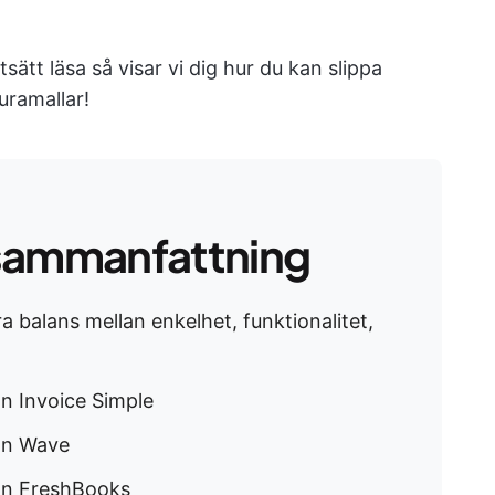
tsätt läsa så visar vi dig hur du kan slippa
uramallar!
sammanfattning
a balans mellan enkelhet, funktionalitet,
ån Invoice Simple
rån Wave
rån FreshBooks