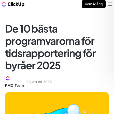
ClickUp-bloggen
Kom igång
Ope
De 10 bästa
programvarorna för
tidsrapportering för
byråer 2025
28 januari 2025
PMO Team