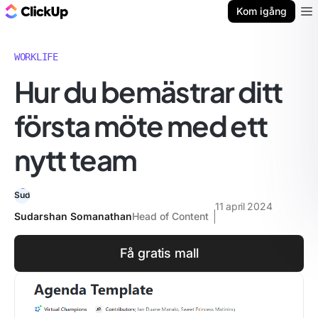
ClickUp-bloggen
Kom igång
Ope
WORKLIFE
Hur du bemästrar ditt
första möte med ett
nytt team
11 april 2024
Sudarshan Somanathan
Head of Content
Få gratis mall