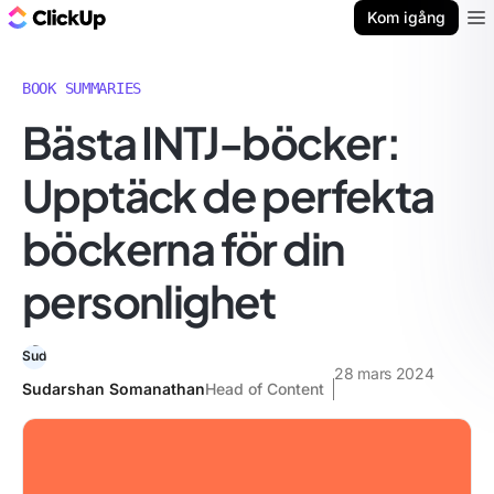
ClickUp-bloggen
Kom igång
Ope
BOOK SUMMARIES
Bästa INTJ-böcker:
Upptäck de perfekta
böckerna för din
personlighet
28 mars 2024
Sudarshan Somanathan
Head of Content