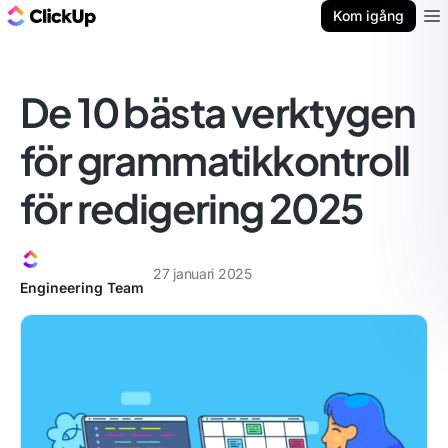
ClickUp-bloggen
Kom igång
Ope
De 10 bästa verktygen
för grammatikkontroll
för redigering 2025
27 januari 2025
Engineering Team