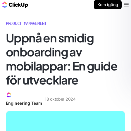
ClickUp-bloggen
Kom igång
Ope
PRODUCT MANAGEMENT
Uppnå en smidig
onboarding av
mobilappar: En guide
för utvecklare
18 oktober 2024
Engineering Team