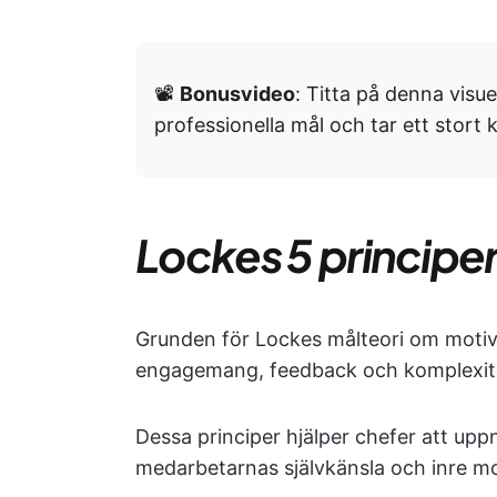
📽️
Bonusvideo
: Titta på denna visue
professionella mål och tar ett stort kl
Lockes 5 principer
Grunden för Lockes målteori om motiva
engagemang, feedback och komplexit
Dessa principer hjälper chefer att up
medarbetarnas självkänsla och inre mo