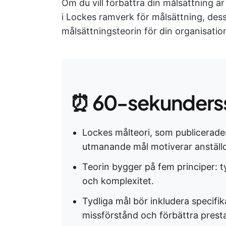
Om du vill förbättra din målsättning är
i Lockes ramverk för målsättning, dess
målsättningsteorin för din organisatio
⏰ 60-sekunders
Lockes målteori, som publicerades
utmanande mål motiverar anställd
Teorin bygger på fem principer: 
och komplexitet.
Tydliga mål bör inkludera specifi
missförstånd och förbättra prest