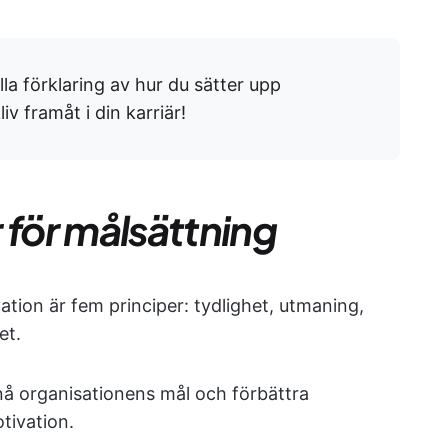
lla förklaring av hur du sätter upp
iv framåt i din karriär!
 för målsättning
tion är fem principer: tydlighet, utmaning,
et.
pnå organisationens mål och förbättra
tivation.