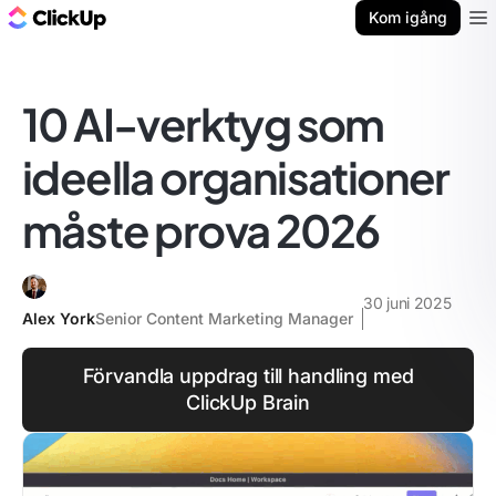
ClickUp-bloggen
Kom igång
Ope
10 AI-verktyg som
ideella organisationer
måste prova 2026
30 juni 2025
Alex York
Senior Content Marketing Manager
Förvandla uppdrag till handling med
ClickUp Brain