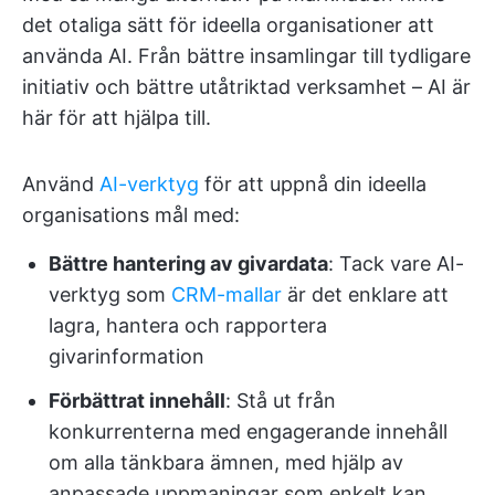
det otaliga sätt för ideella organisationer att
använda AI. Från bättre insamlingar till tydligare
initiativ och bättre utåtriktad verksamhet – AI är
här för att hjälpa till.
Använd
AI-verktyg
för att uppnå din ideella
organisations mål med:
Bättre hantering av givardata
: Tack vare AI-
verktyg som
CRM-mallar
är det enklare att
lagra, hantera och rapportera
givarinformation
Förbättrat innehåll
: Stå ut från
konkurrenterna med engagerande innehåll
om alla tänkbara ämnen, med hjälp av
anpassade uppmaningar som enkelt kan