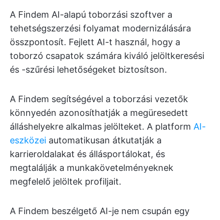
A Findem AI-alapú toborzási szoftver a
tehetségszerzési folyamat modernizálására
összpontosít. Fejlett AI-t használ, hogy a
toborzó csapatok számára kiváló jelöltkeresési
és -szűrési lehetőségeket biztosítson.
A Findem segítségével a toborzási vezetők
könnyedén azonosíthatják a megüresedett
álláshelyekre alkalmas jelölteket. A platform
AI-
eszközei
automatikusan átkutatják a
karrieroldalakat és állásportálokat, és
megtalálják a munkakövetelményeknek
megfelelő jelöltek profiljait.
A Findem beszélgető AI-je nem csupán egy