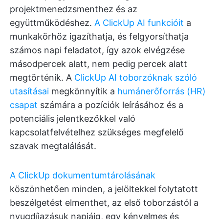
projektmenedzsmenthez és az
együttműködéshez.
A ClickUp AI funkcióit
a
munkakörhöz igazíthatja, és felgyorsíthatja
számos napi feladatot, így azok elvégzése
másodpercek alatt, nem pedig percek alatt
megtörténik. A
ClickUp AI toborzóknak szóló
utasításai
megkönnyítik a
humánerőforrás (HR)
csapat
számára a pozíciók leírásához és a
potenciális jelentkezőkkel való
kapcsolatfelvételhez szükséges megfelelő
szavak megtalálását.
A ClickUp dokumentumtárolásának
köszönhetően minden, a jelöltekkel folytatott
beszélgetést elmenthet, az első toborzástól a
nyugdíjazásuk napjáig, egy kényelmes és