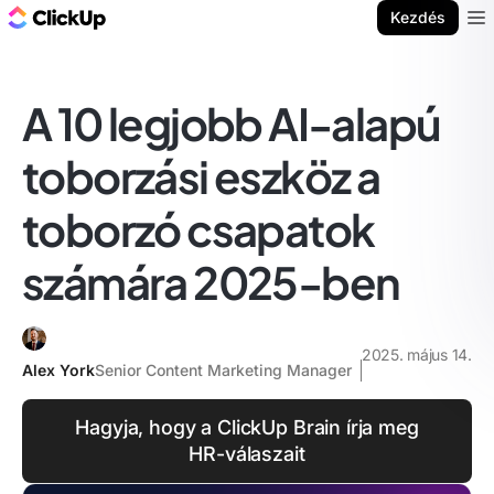
ClickUp blog
Kezdés
Ope
A 10 legjobb AI-alapú
toborzási eszköz a
toborzó csapatok
számára 2025-ben
2025. május 14.
Alex York
Senior Content Marketing Manager
Hagyja, hogy a ClickUp Brain írja meg
HR-válaszait