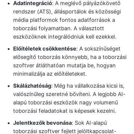
Adatintegráció
: A meglévő pályázókövető
rendszer (ATS), állásportálok és közösségi
média platformok fontos adatforrások a
toborzási folyamatban. A választott
eszközöknek integrálódniuk kell ezekkel.
Előítéletek csökkentése
: A sokszínűséget
elősegítő toborzás könnyebb, ha a toborzási
szoftver átláthatóan mutatja be, hogyan
minimalizálja az előítéleteket.
Skálázhatóság
: Még ha vállalkozása kicsi is,
valószínűleg szeretné bővíteni. A legjobb AI-
alapú toborzási eszközök nagy volumenű
toborzási feladatokat is képesek kezelni.
Jelentkezők bevonása
: Sok AI-alapú
toborzási szoftver fejlett jelöltkapcsolat-