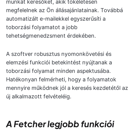
munkát keresőket, akik tökéletesen
megfelelnek az Ön állásajánlatainak. Továbbá
automatizált e-mailekkel egyszerűsíti a
toborzási folyamatot a jobb
tehetségmenedzsment érdekében.
A szoftver robusztus nyomonkövetési és
elemzési funkciói betekintést nyújtanak a
toborzási folyamat minden aspektusába.
Hatékonyan felmérheti, hogy a folyamatok
mennyire működnek jól a keresés kezdetétől az
új alkalmazott felvételéig.
A Fetcher legjobb funkciói