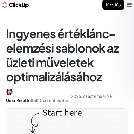
ClickUp blog
Kezdés
Ope
Ingyenes értéklánc-
elemzési sablonok az
üzleti műveletek
optimalizálásához
2025. szeptember 28.
Uma Kelath
Staff Content Editor