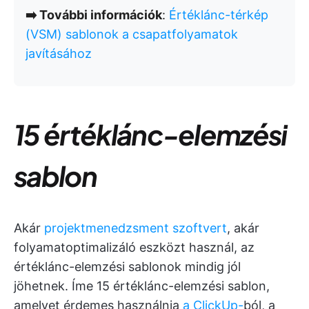
➡️ További információk
:
Értéklánc-térkép
(VSM) sablonok a csapatfolyamatok
javításához
15 értéklánc-elemzési
sablon
Akár
projektmenedzsment szoftvert
, akár
folyamatoptimalizáló eszközt használ, az
értéklánc-elemzési sablonok mindig jól
jöhetnek. Íme 15 értéklánc-elemzési sablon,
amelyet érdemes használnia
a ClickUp-
ból, a