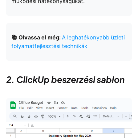
működési hatékonyságukat.
📚 Olvassa el még:
A leghatékonyabb üzleti
folyamatfejlesztési technikák
2. ClickUp beszerzési sablon