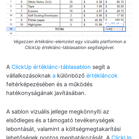
Végezzen értéklánc-elemzést egy vizuális platformon a
ClickUp értéklánc-táblasablon segítségével.
A
ClickUp értéklánc-táblasablon
segít a
vállalkozásoknak
a
különböző
értékláncok
feltérképezésében és a működés
hatékonyságának javításában.
A sablon vizuális jellege megkönnyíti az
elsődleges és a támogató tevékenységek
lebontását, valamint a költségmegtakarítási
lehetőségek pontos meghatározását. A
ClickUp