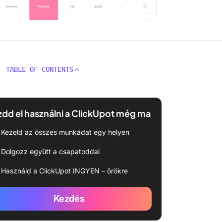
TABLE OF CONTENTS
dd el használni a ClickUpot még ma
Kezeld az összes munkádat egy helyen
Dolgozz együtt a csapatoddal
Használd a ClickUpot INGYEN – örökre
Kezdés