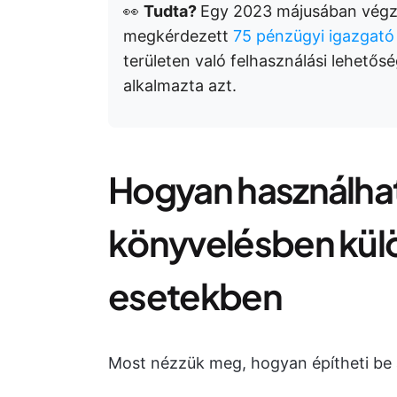
👀
Tudta?
Egy 2023 májusában végze
megkérdezett
75 pénzügyi igazgat
területen való felhasználási lehetőség
alkalmazta azt.
Hogyan használhat
könyvelésben külö
esetekben
Most nézzük meg, hogyan építheti be