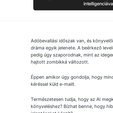
intelligenciáva
Adóbevallási időszak van, és könyvelői
dráma egyik jelenete. A beérkező leve
pedig úgy szaporodnak, mint az idegen
hajtott zombikká változott.
Éppen amikor úgy gondolja, hogy min
kéréssel küld e-mailt.
Természetesen tudja, hogy az AI megkö
könyveléshez? Bízhat benne, hogy hib