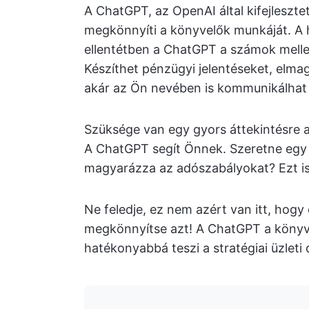
A ChatGPT, az OpenAI által kifejleszt
megkönnyíti a könyvelők munkáját. A
ellentétben a ChatGPT a számok mellet
Készíthet pénzügyi jelentéseket, elm
akár az Ön nevében is kommunikálhat 
Szüksége van egy gyors áttekintésre a
A ChatGPT segít Önnek. Szeretne egy 
magyarázza az adószabályokat? Ezt is r
Ne feledje, ez nem azért van itt, hog
megkönnyítse azt! A ChatGPT a könyve
hatékonyabbá teszi a stratégiai üzleti