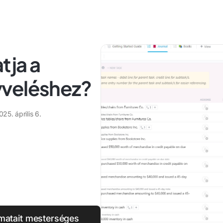
tja a
yveléshez?
025. április 6.
amatait mesterséges