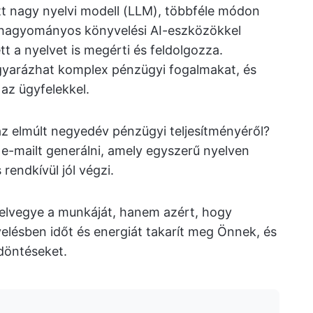
ett nagy nyelvi modell (LLM), többféle módon
 hagyományos könyvelési AI-eszközökkel
t a nyelvet is megérti és feldolgozza.
agyarázhat komplex pénzügyi fogalmakat, és
az ügyfelekkel.
z elmúlt negyedév pénzügyi teljesítményéről?
e-mailt generálni, amely egyszerű nyelven
endkívül jól végzi.
y elvegye a munkáját, hanem azért, hogy
lésben időt és energiát takarít meg Önnek, és
 döntéseket.