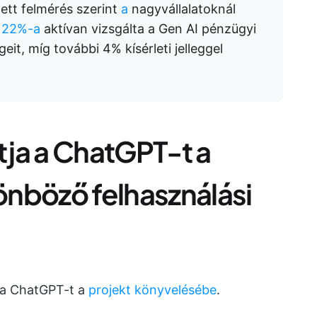
tt felmérés szerint
a
nagyvállalatoknál
ó 22%-a
aktívan vizsgálta a Gen AI pénzügyi
eit, míg további 4% kísérleti jelleggel
ja a ChatGPT-t a
nböző felhasználási
 a ChatGPT-t a
projekt könyvelésébe
.