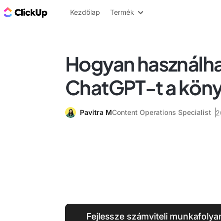
ClickUp blog
Kezdőlap
Termék
Hogyan használha
ChatGPT-t a kön
Pavitra M
Content Operations Specialist
2
Fejlessze számviteli munkafoly