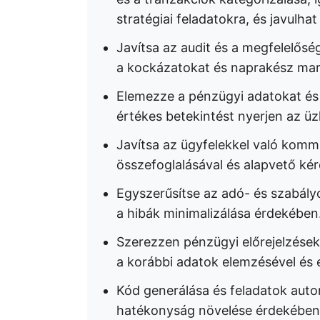
stratégiai feladatokra, és javulha
Javítsa az audit és a megfelelősé
a kockázatokat és naprakész mar
Elemezze a pénzügyi adatokat és
értékes betekintést nyerjen az üzl
Javítsa az ügyfelekkel való kommu
összefoglalásával és alapvető ké
Egyszerűsítse az adó- és szabályo
a hibák minimalizálása érdekében
Szerezzen pénzügyi előrejelzések
a korábbi adatok elemzésével és e
Kód generálása és feladatok auto
hatékonyság növelése érdekében