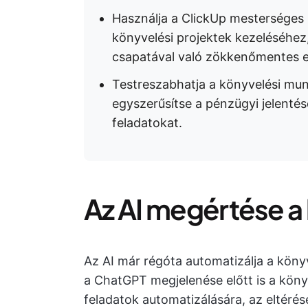
Használja a ClickUp mesterséges 
könyvelési projektek kezeléséhe
csapatával való zökkenőmentes 
Testreszabhatja a könyvelési mu
egyszerűsítse a pénzügyi jelentés
feladatokat.
Az AI megértése 
Az AI már régóta automatizálja a kön
a ChatGPT megjelenése előtt is a könyv
feladatok automatizálására, az eltérés