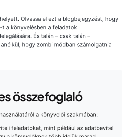
lyett. Olvassa el ezt a blogbejegyzést, hogy
-t a könyvelésben a feladatok
legálására. És talán – csak talán –
ot anélkül, hogy zombi módban számolgatnia
s összefoglaló
 használatáról a könyvelői szakmában:
teli feladatokat, mint például az adatbevitel
 így a könyvelőknek több idejük marad