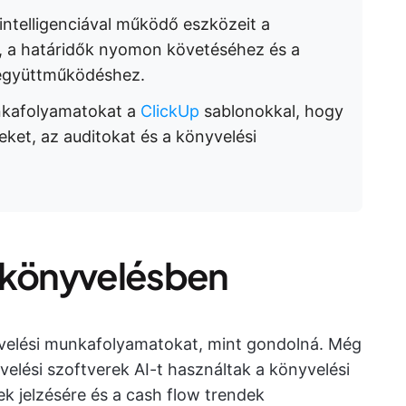
intelligenciával működő eszközeit a
z, a határidők nyomon követéséhez és a
együttműködéshez.
nkafolyamatokat a
ClickUp
sablonokkal, hogy
eket, az auditokat és a könyvelési
a könyvelésben
yvelési munkafolyamatokat, mint gondolná. Még
elési szoftverek AI-t használtak a könyvelési
ek jelzésére és a cash flow trendek