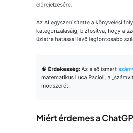
előrejelzésére.
Az AI egyszerűsítette a könyvelési fo
kategorizálásáig, biztosítva, hogy a s
üzletre hatással lévő legfontosabb sz
🧠
Érdekesség:
Az első ismert
számv
matematikus Luca Pacioli, a „számvit
módszerét.
Miért érdemes a ChatGPT