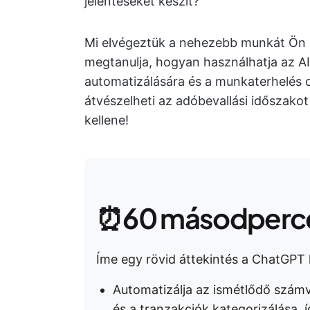
jelentéseket készít?
Mi elvégeztük a nehezebb munkát Ön he
megtanulja, hogyan használhatja az AI
automatizálására és a munkaterhelés de
átvészelheti az adóbevallási időszak
kellene!
⏰60 másodperce
Íme egy rövid áttekintés a ChatGPT
Automatizálja az ismétlődő számvi
és a tranzakciók kategorizálása,