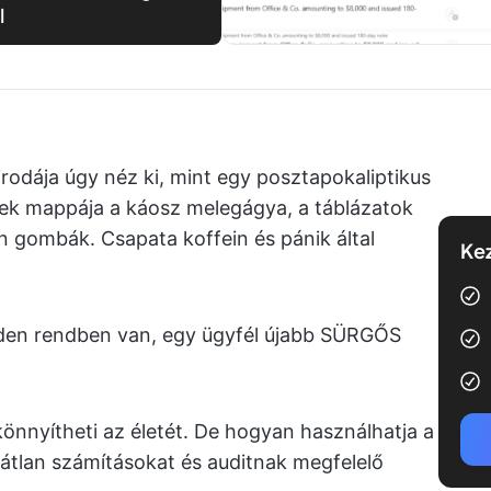
l
rodája úgy néz ki, mint egy posztapokaliptikus
lek mappája a káosz melegágya, a táblázatok
 gombák. Csapata koffein és pánik által
Kez
den rendben van, egy ügyfél újabb SÜRGŐS
nnyítheti az életét. De hogyan használhatja a
átlan számításokat és auditnak megfelelő