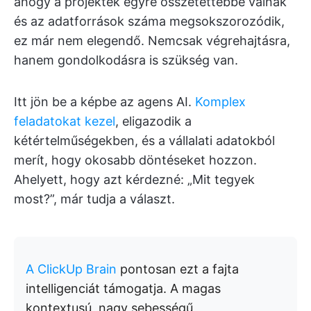
ahogy a projektek egyre összetettebbé válnak
és az adatforrások száma megsokszorozódik,
ez már nem elegendő. Nemcsak végrehajtásra,
hanem gondolkodásra is szükség van.
Itt jön be a képbe az agens AI.
Komplex
feladatokat kezel
, eligazodik a
kétértelműségekben, és a vállalati adatokból
merít, hogy okosabb döntéseket hozzon.
Ahelyett, hogy azt kérdezné: „Mit tegyek
most?”, már tudja a választ.
A ClickUp Brain
pontosan ezt a fajta
intelligenciát támogatja. A magas
kontextusú, nagy sebességű