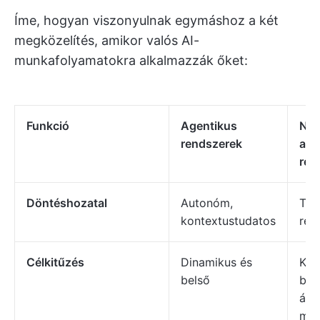
Íme, hogyan viszonyulnak egymáshoz a két
megközelítés, amikor valós AI-
munkafolyamatokra alkalmazzák őket:
Funkció
Agentikus
Ne
rendszerek
age
ren
Döntéshozatal
Autonóm,
Tri
kontextustudatos
rea
Célkitűzés
Dinamikus és
Kül
belső
bem
álta
meg