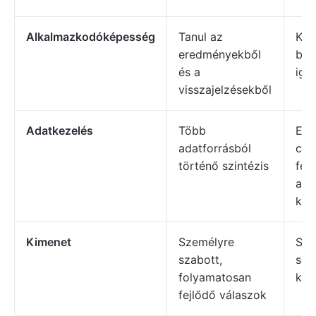
Alkalmazkodóképesség
Tanul az
Kéz
eredményekből
bea
és a
igé
visszajelzésekből
Adatkezelés
Több
Egy
adatforrásból
csa
történő szintézis
fel
ada
kor
Kimenet
Személyre
Stat
szabott,
sab
folyamatosan
kim
fejlődő válaszok