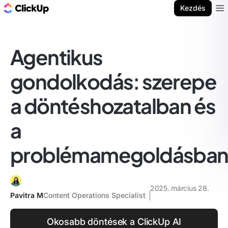
ClickUp blog
Kezdés
Ope
Agentikus
gondolkodás: szerepe
a döntéshozatalban és
a
problémamegoldásba
2025. március 28.
Pavitra M
Content Operations Specialist
Okosabb döntések a ClickUp AI