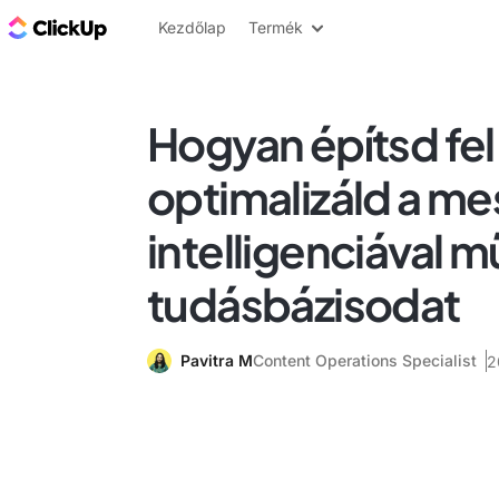
ClickUp blog
Kezdőlap
Termék
Hogyan építsd fel
optimalizáld a m
intelligenciával 
tudásbázisodat
Pavitra M
Content Operations Specialist
2