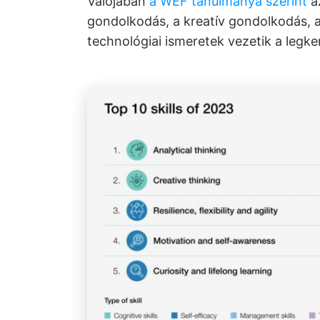
Valójában
a WEF tanulmánya szerint
az
gondolkodás, a kreatív gondolkodás, a
technológiai ismeretek vezetik a legke