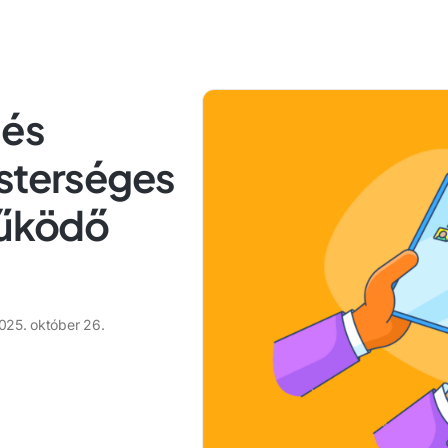
 és
esterséges
működő
025. október 26.