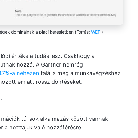
ségek dominálnak a piaci keresletben (Forrás:
WEF
)
ódi értéke a tudás lesz. Csakhogy a
jutnak hozzá. A Gartner nemrég
 47%-a nehezen
találja meg a munkavégzéshez
hozott emiatt rossz döntéseket.
:
ormációk túl sok alkalmazás között vannak
r a hozzájuk való hozzáférésre.