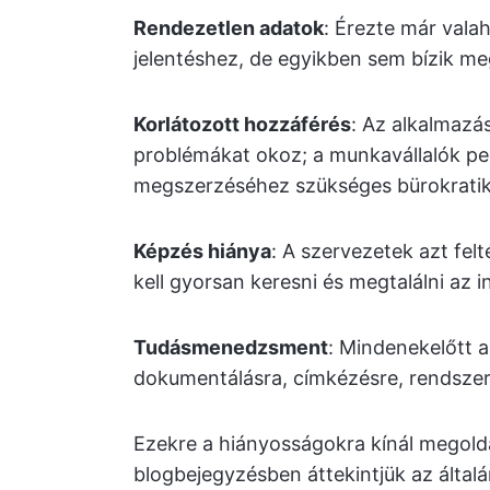
Rendezetlen adatok
: Érezte már vala
jelentéshez, de egyikben sem bízik m
Korlátozott hozzáférés
: Az alkalmazá
problémákat okoz; a munkavállalók pe
megszerzéséhez szükséges bürokratiku
Képzés hiánya
: A szervezetek azt fel
kell gyorsan keresni és megtalálni az 
Tudásmenedzsment
: Mindenekelőtt 
dokumentálásra, címkézésre, rendszerez
Ezekre a hiányosságokra kínál megold
blogbejegyzésben áttekintjük az általá