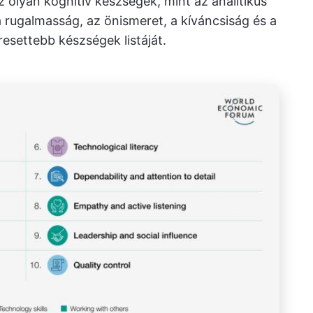
 olyan kognitív készségek, mint az analitikus
 rugalmasság, az önismeret, a kíváncsiság és a
resettebb készségek listáját.