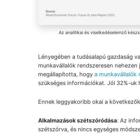
Az analitikai és viselkedéselemző kész
Lényegében a tudásalapú gazdaság val
munkavállalók rendszeresen nehezen 
megállapította, hogy
a munkavállalók
szükséges információkat. Jól 32%-uk 
Ennek leggyakoribb okai a következők
Alkalmazások szétszóródása
: Az inf
szétszórva, és nincs egységes módsze