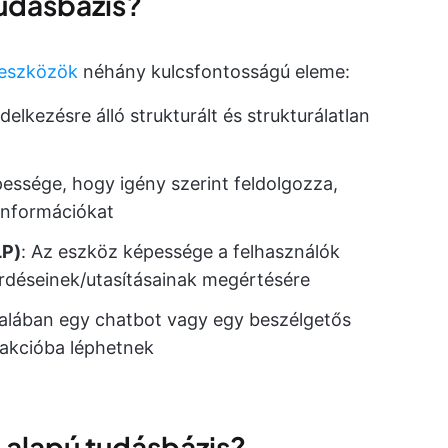
tudásbázis?
-eszközök
néhány kulcsfontosságú eleme:
elkezésre álló strukturált és strukturálatlan
essége, hogy igény szerint feldolgozza,
információkat
LP)
: Az eszköz képessége a felhasználók
déseinek/utasításainak megértésére
ltalában egy chatbot vagy egy beszélgetős
erakcióba léphetnek
alapú tudásbázis?