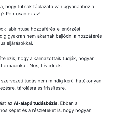
ha, hogy túl sok táblázata van ugyanahhoz a
eg? Pontosan ez az!
sok labirintusa hozzáférés-ellenőrzési
dig gyakran nem akarnak bajlódni a hozzáférés
s eljárásokkal.
tételezik, hogy alkalmazottaik tudják, hogyan
információkat. Nos, tévednek.
a szervezeti tudás nem mindig kerül hatékonyan
ésre, tárolásra és frissítésre.
ást az
AI-alapú tudásbázis
. Ebben a
nos képet és a részleteket is, hogy hogyan