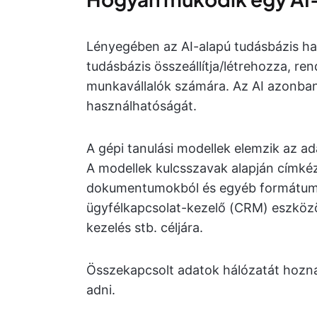
Lényegében az AI-alapú tudásbázis h
tudásbázis összeállítja/létrehozza, re
munkavállalók számára. Az AI azonban
használhatóságát.
A gépi tanulási modellek elemzik az a
A modellek kulcsszavak alapján címkéz
dokumentumokból és egyéb formátum
ügyfélkapcsolat-kezelő (CRM) eszköz
kezelés stb. céljára.
Összekapcsolt adatok hálózatát hozna
adni.