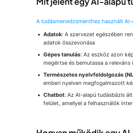
Mit jelent egy AI-alapú 
A tudásmenedzsmenthez használt AI
Adatok
: A szervezet egészében rend
adatok összevonása
Gépes tanulás
: Az eszköz azon kép
megértse és bemutassa a releváns 
Természetes nyelvfeldolgozás (N
emberi nyelven megfogalmazott kér
Chatbot
: Az AI-alapú tudásbázis á
felület, amellyel a felhasználók int
Hogyan működik egy AI-