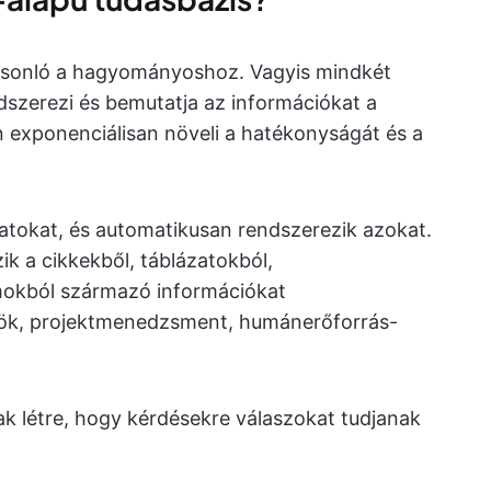
asonló a hagyományoshoz. Vagyis mindkét
ndszerezi és bemutatja az információkat a
 exponenciálisan növeli a hatékonyságát és a
datokat, és automatikusan rendszerezik azokat.
ik a cikkekből, táblázatokból,
okból származó információkat
ök, projektmenedzsment, humánerőforrás-
k létre, hogy kérdésekre válaszokat tudjanak