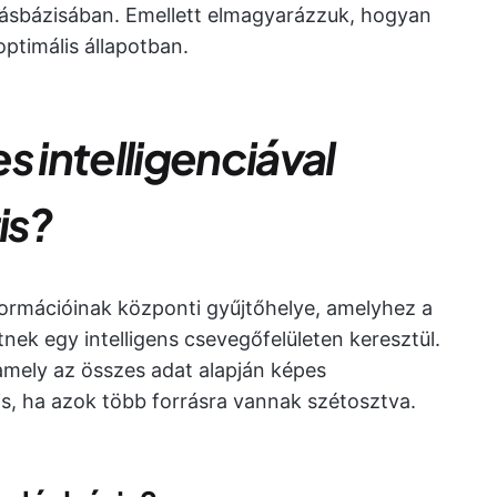
udásbázisában. Emellett elmagyarázzuk, hogyan
optimális állapotban.
s intelligenciával
is?
formációinak központi gyűjtőhelye, amelyhez a
nek egy intelligens csevegőfelületen keresztül.
amely az összes adat alapján képes
is, ha azok több forrásra vannak szétosztva.