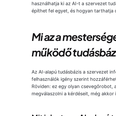
használhatja ki az AI-t a szervezet t
építhet fel egyet, és hogyan tarthatja 
Mi az a mestersége
működő tudásbáz
Az AI-alapú tudásbázis a szervezet in
felhasználók igény szerint hozzáférhet
Röviden: ez egy olyan csevegőrobot, 
megválaszolni a kérdéseit, még akkor 