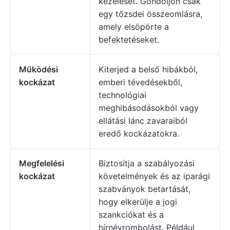
kezelését. Gondoljon csak
egy tőzsdei összeomlásra,
amely elsöpörte a
befektetéseket.
Működési
Kiterjed a belső hibákból,
kockázat
emberi tévedésekből,
technológiai
meghibásodásokból vagy
ellátási lánc zavaraiból
eredő kockázatokra.
Megfelelési
Biztosítja a szabályozási
kockázat
követelmények és az iparági
szabványok betartását,
hogy elkerülje a jogi
szankciókat és a
hírnévrombolást. Például