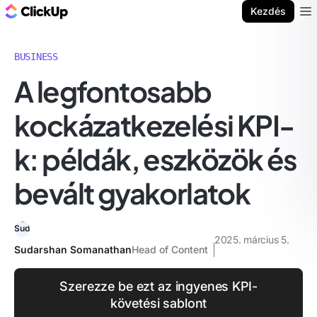
ClickUp blog
Kezdés
Ope
BUSINESS
A legfontosabb
kockázatkezelési KPI-
k: példák, eszközök és
bevált gyakorlatok
2025. március 5.
Sudarshan Somanathan
Head of Content
Szerezze be ezt az ingyenes KPI-
követési sablont