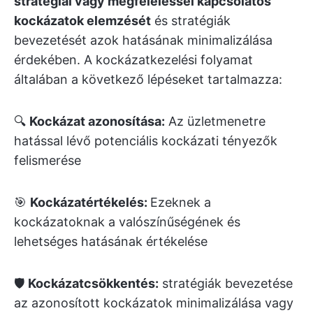
stratégiai vagy megfeleléssel kapcsolatos
kockázatok elemzését
és stratégiák
bevezetését azok hatásának minimalizálása
érdekében. A kockázatkezelési folyamat
általában a következő lépéseket tartalmazza:
🔍
Kockázat azonosítása:
Az üzletmenetre
hatással lévő potenciális kockázati tényezők
felismerése
🎯
Kockázatértékelés:
Ezeknek a
kockázatoknak a valószínűségének és
lehetséges hatásának értékelése
🛡️
Kockázatcsökkentés:
stratégiák bevezetése
az azonosított kockázatok minimalizálása vagy