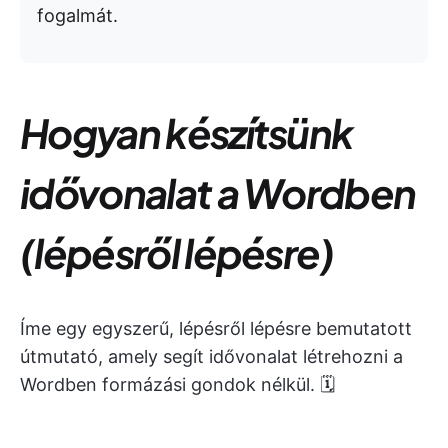
fogalmát.
Hogyan készítsünk
idővonalat a Wordben
(lépésről lépésre)
Íme egy egyszerű, lépésről lépésre bemutatott
útmutató, amely segít idővonalat létrehozni a
Wordben formázási gondok nélkül. 🗓️