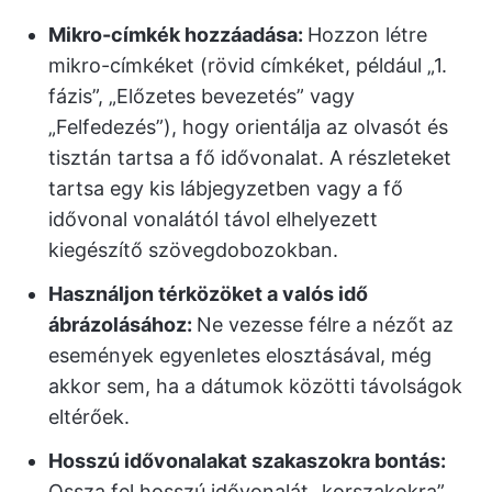
Mikro-címkék hozzáadása:
Hozzon létre
mikro-címkéket (rövid címkéket, például „1.
fázis”, „Előzetes bevezetés” vagy
„Felfedezés”), hogy orientálja az olvasót és
tisztán tartsa a fő idővonalat. A részleteket
tartsa egy kis lábjegyzetben vagy a fő
idővonal vonalától távol elhelyezett
kiegészítő szövegdobozokban.
Használjon térközöket a valós idő
ábrázolásához:
Ne vezesse félre a nézőt az
események egyenletes elosztásával, még
akkor sem, ha a dátumok közötti távolságok
eltérőek.
Hosszú idővonalakat szakaszokra bontás:
Ossza fel hosszú idővonalát „korszakokra”