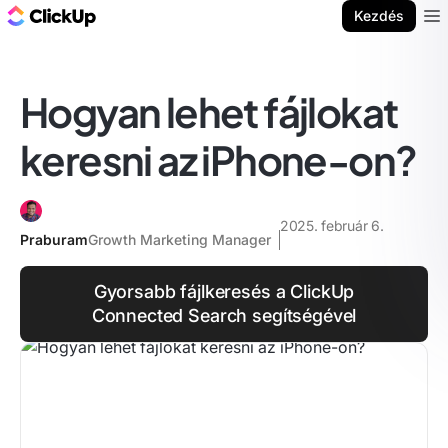
ClickUp blog
Kezdés
Ope
Hogyan lehet fájlokat
keresni az iPhone-on?
2025. február 6.
Praburam
Growth Marketing Manager
Gyorsabb fájlkeresés a ClickUp
Connected Search segítségével