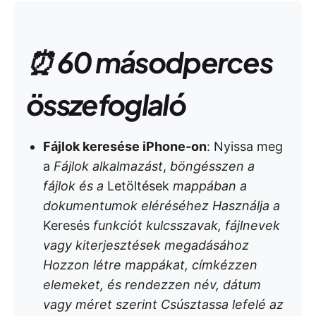
⏰ 60 másodperces
összefoglaló
Fájlok keresése iPhone-on
: Nyissa meg
a
Fájlok alkalmazást
,
böngésszen a
fájlok és a
Letöltések
mappában a
dokumentumok eléréséhez Használja a
Keresés
funkciót kulcsszavak, fájlnevek
vagy kiterjesztések megadásához
Hozzon létre mappákat, címkézzen
elemeket, és rendezzen név, dátum
vagy méret szerint Csúsztassa lefelé az