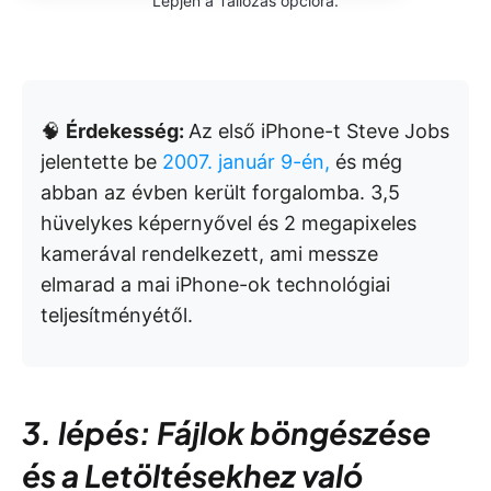
Lépjen a Tallózás opcióra.
🧠
Érdekesség:
Az első iPhone-t Steve Jobs
jelentette be
2007. január 9-én,
és még
abban az évben került forgalomba. 3,5
hüvelykes képernyővel és 2 megapixeles
kamerával rendelkezett, ami messze
elmarad a mai iPhone-ok technológiai
teljesítményétől.
3. lépés: Fájlok böngészése
és a Letöltésekhez való