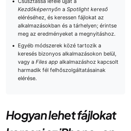
Csúsztassa lefelé ujját a
Kezdőképernyőn
a
Spotlight kereső
eléréséhez, és keressen fájlokat az
alkalmazásokban és a tárhelyen; érintse
meg az eredményeket a megnyitáshoz.
Egyéb módszerek közé tartozik a
keresés bizonyos alkalmazásokon belül,
vagy a
Files app
alkalmazáshoz kapcsolt
harmadik fél felhőszolgáltatásainak
elérése.
Hogyan lehet fájlokat