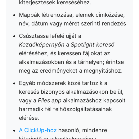
kiterjesztések kereséséhez.
Mappák létrehozása, elemek címkézése,
név, dátum vagy méret szerinti rendezés
Csúsztassa lefelé ujját a
Kezdőképernyőn
a
Spotlight kereső
eléréséhez, és keressen fájlokat az
alkalmazásokban és a tárhelyen; érintse
meg az eredményeket a megnyitáshoz.
Egyéb módszerek közé tartozik a
keresés bizonyos alkalmazásokon belül,
vagy a
Files app
alkalmazáshoz kapcsolt
harmadik fél felhőszolgáltatásainak
elérése.
A ClickUp-hoz
hasonló, mindenre
kiterjedő munkaalkalmazások