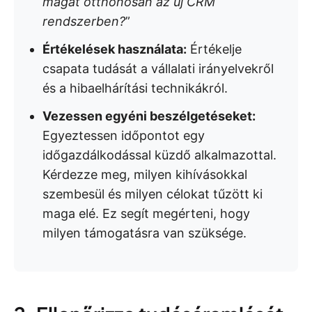
magát otthonosan az új CRM
rendszerben?
”
Értékelések használata:
Értékelje
csapata tudását a vállalati irányelvekről
és a hibaelhárítási technikákról.
Vezessen egyéni beszélgetéseket:
Egyeztessen időpontot egy
időgazdálkodással küzdő alkalmazottal.
Kérdezze meg, milyen kihívásokkal
szembesül és milyen célokat tűzött ki
maga elé. Ez segít megérteni, hogy
milyen támogatásra van szüksége.