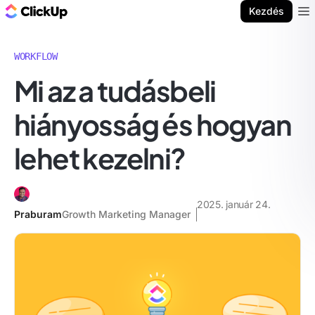
ClickUp blog
Kezdés
Ope
WORKFLOW
Mi az a tudásbeli
hiányosság és hogyan
lehet kezelni?
2025. január 24.
Praburam
Growth Marketing Manager