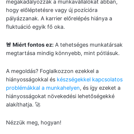
megakadályozzák a munkavállalókat abban,
hogy előléptetésre vagy új pozícióra
pályázzanak. A karrier előrelépés hiánya a
fluktuáció egyik fő oka.
🚨 Miért fontos ez:
A tehetséges munkatársak
megtartása mindig könnyebb, mint pótlásuk.
A megoldás? Foglalkozzon ezekkel a
hiányosságokkal és
készségekkel kapcsolatos
problémákkal a munkahelyen
, és így ezeket a
hiányosságokat növekedési lehetőségekké
alakíthatja. 🚀
Nézzük meg, hogyan!