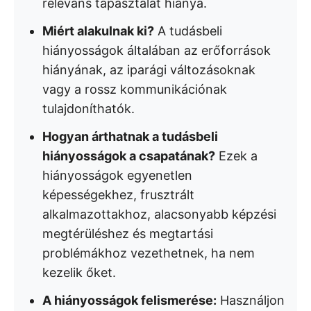
releváns tapasztalat hiánya.
Miért alakulnak ki?
A tudásbeli
hiányosságok általában az erőforrások
hiányának, az iparági változásoknak
vagy a rossz kommunikációnak
tulajdoníthatók.
Hogyan árthatnak a tudásbeli
hiányosságok a csapatának?
Ezek a
hiányosságok egyenetlen
képességekhez, frusztrált
alkalmazottakhoz, alacsonyabb képzési
megtérüléshez és megtartási
problémákhoz vezethetnek, ha nem
kezelik őket.
A hiányosságok felismerése:
Használjon