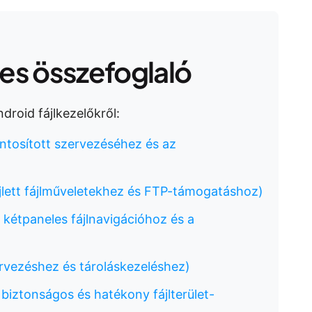
s összefoglaló
droid fájlkezelőkről:
ontosított szervezéséhez és az
ejlett fájlműveletekhez és FTP-támogatáshoz)
 kétpaneles fájlnavigációhoz és a
ervezéshez és tároláskezeléshez)
 biztonságos és hatékony fájlterület-