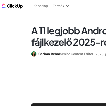
ClickUp blog
Kezdőlap
Termék
A 11 legjobb Andr
fájlkezelő 2025-r
Garima Behal
Senior Content Editor
2025. j