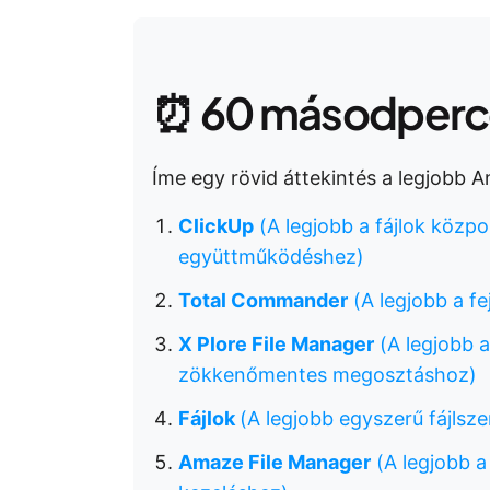
⏰ 60 másodperce
Íme egy rövid áttekintés a legjobb An
ClickUp
(A legjobb a fájlok közp
együttműködéshez)
Total Commander
(A legjobb a f
X Plore File Manager
(A legjobb a
zökkenőmentes megosztáshoz)
Fájlok
(A legjobb egyszerű fájlsz
Amaze File Manager
(A legjobb a