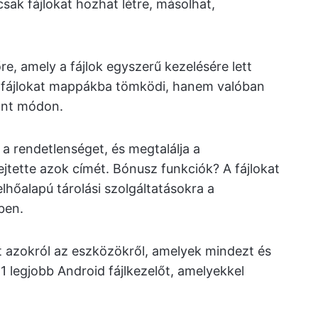
csak fájlokat hozhat létre, másolhat,
re, amely a fájlok egyszerű kezelésére lett
 a fájlokat mappákba tömködi, hanem valóban
ánt módon.
 a rendetlenséget, és megtalálja a
jtette azok címét. Bónusz funkciók? A fájlokat
 felhőalapú tárolási szolgáltatásokra a
ben.
t azokról az eszközökről, amelyek mindezt és
1 legjobb Android fájlkezelőt, amelyekkel