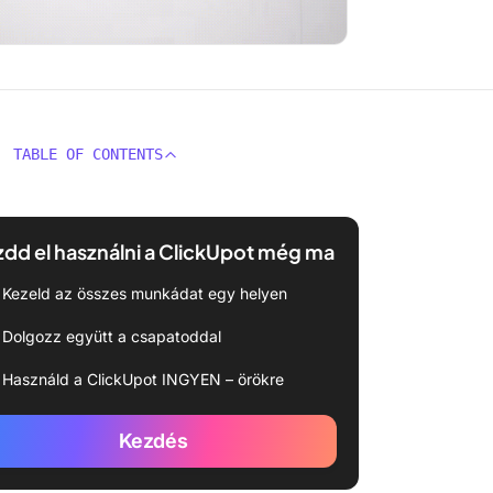
TABLE OF CONTENTS
dd el használni a ClickUpot még ma
Kezeld az összes munkádat egy helyen
Dolgozz együtt a csapatoddal
Használd a ClickUpot INGYEN – örökre
Kezdés