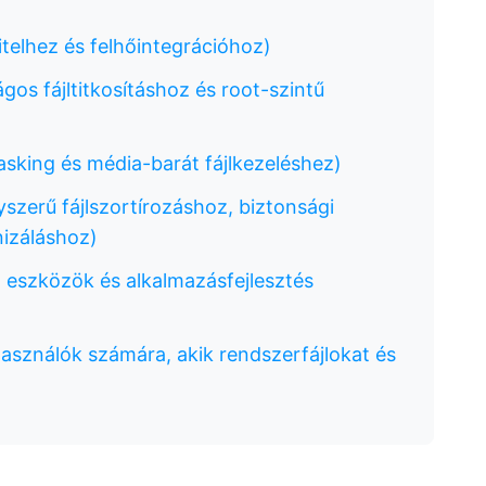
vitelhez és felhőintegrációhoz)
gos fájltitkosításhoz és root-szintű
asking és média-barát fájlkezeléshez)
szerű fájlszortírozáshoz, biztonsági
nizáláshoz)
tt eszközök és alkalmazásfejlesztés
használók számára, akik rendszerfájlokat és