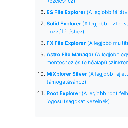
kezeléshez)
ES File Explorer
(A legjobb fájlát
Solid Explorer
(A legjobb biztonsá
hozzáféréshez)
FX File Explorer
(A legjobb multit
Astro File Manager
(A legjobb egy
mentéshez és felhőalapú szinkro
MiXplorer Silver
(A legjobb fejle
támogatásához)
Root Explorer
(A legjobb root fel
jogosultságokat kezelnek)