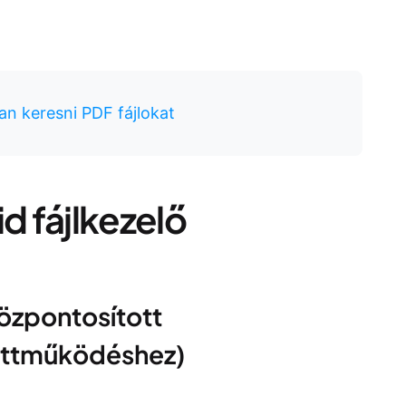
n keresni PDF fájlokat
d fájlkezelő
központosított
yüttműködéshez)