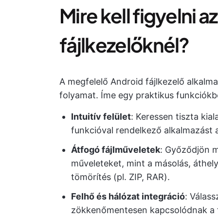
Mire kell figyelni 
fájlkezelőknél?
A megfelelő Android fájlkezelő alkalma
folyamat. Íme egy praktikus funkciókbó
Intuitív felület
: Keressen tiszta ki
funkcióval rendelkező alkalmazást 
Átfogó fájlműveletek
: Győződjön m
műveleteket, mint a másolás, áthely
tömörítés (pl. ZIP, RAR).
Felhő és hálózat integráció
: Válass
zökkenőmentesen kapcsolódnak a f