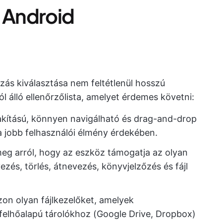
az Android
zás kiválasztása nem feltétlenül hosszú
l álló ellenőrzőlista, amelyet érdemes követni:
alakítású, könnyen navigálható és drag-and-drop
a jobb felhasználói élmény érdekében.
eg arról, hogy az eszköz támogatja az olyan
ezés, törlés, átnevezés, könyvjelzőzés és fájl
zon olyan fájlkezelőket, amelyek
elhőalapú tárolókhoz (Google Drive, Dropbox)