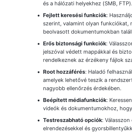
és a hálózati helyekhez (SMB, FTP)
Fejlett keresési funkciók
: Használj
szerint, valamint olyan funkciókat
beolvasott dokumentumokban találh
Erős biztonsági funkciók
: Válasszo
jelszóval védett mappákkal és biz
rendelkeznek az érzékeny fájlok sz
Root hozzáférés
: Haladó felhaszná
amelyek lehetővé teszik a rendszer
nagyobb ellenőrzés érdekében.
Beépített médiafunkciók
: Keressen
videók és dokumentumokhoz, hogy n
Testreszabható opciók
: Válasszon
elrendezésekkel és gyorsbillentyűkk