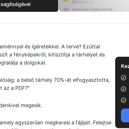
 segítségével
reménnyel és ígéretekkel. A terve? Ezúttal
t a fényképekről, kitisztítja a tárhelyet és
gtalálja a dolgokat.
Kez
óság: a belső tárhely 70%-át elfogyasztotta,
t az a PDF?”
denkivel megesik.
amely egyszerűen megkeresi a fájljait. Felejtse