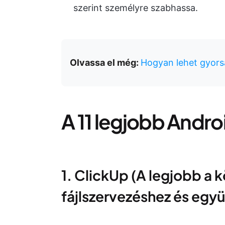
szerint személyre szabhassa.
Olvassa el még:
Hogyan lehet gyorsa
A 11 legjobb Androi
1. ClickUp (A legjobb a 
fájlszervezéshez és eg