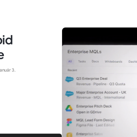
oid
e
anuár 3.