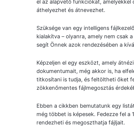
el az alapvető funkciókat, amelyekkel 
áthelyezhet és átnevezhet.
Szüksége van egy intelligens fájlkezelő
kialakítva – olyanra, amely nem csak
segít Önnek azok rendezésében a kív
Képzeljen el egy eszközt, amely átnézi
dokumentumait, még akkor is, ha elfele
titkosítani is tudja, és feltöltheti őket
zökkenőmentes fájlmegosztás érdeké
Ebben a cikkben bemutatunk egy listá
még többet is képesek. Fedezze fel a 1
rendezheti és megoszthatja fájljait.