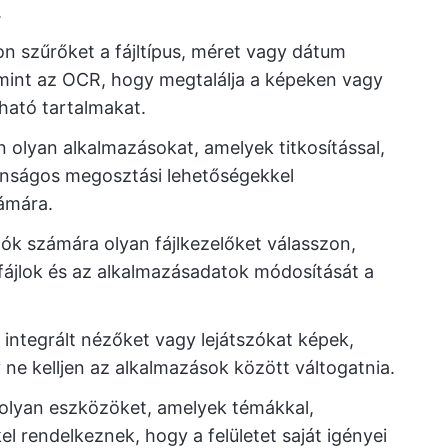
.
on szűrőket a fájltípus, méret vagy dátum
, mint az OCR, hogy megtalálja a képeken vagy
ató tartalmakat.
n olyan alkalmazásokat, amelyek titkosítással,
tonságos megosztási lehetőségekkel
ámára.
lók számára olyan fájlkezelőket válasszon,
fájlok és az alkalmazásadatok módosítását a
 integrált nézőket vagy lejátszókat képek,
e kelljen az alkalmazások között váltogatnia.
 olyan eszközöket, amelyek témákkal,
el rendelkeznek, hogy a felületet saját igényei