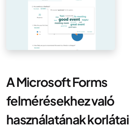
A Microsoft Forms
felmérésekhez való
használatának korlátai