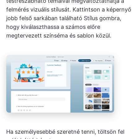
testreszabható témáival megváltoztathatja a
felmérés vizuális stílusát. Kattintson a képernyő
jobb felső sarkában található Stílus gombra,
hogy kiválaszthassa a számos előre
megtervezett színséma és sablon közül.
Ha személyesebbé szeretné tenni, töltsön fel