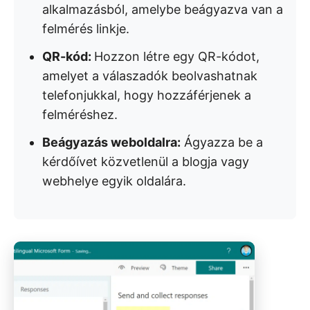
alkalmazásból, amelybe beágyazva van a
felmérés linkje.
QR-kód:
Hozzon létre egy QR-kódot,
amelyet a válaszadók beolvashatnak
telefonjukkal, hogy hozzáférjenek a
felméréshez.
Beágyazás weboldalra:
Ágyazza be a
kérdőívet közvetlenül a blogja vagy
webhelye egyik oldalára.