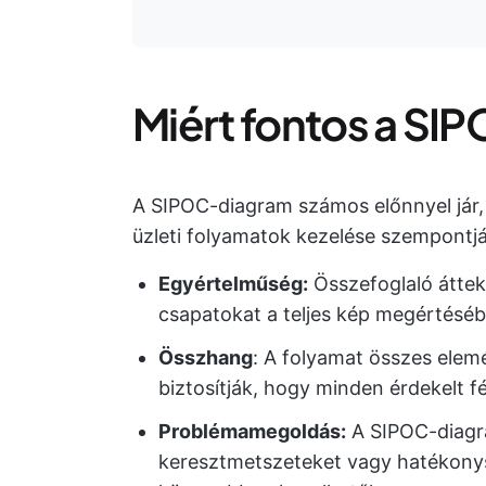
Miért fontos a SI
A SIPOC-diagram számos előnnyel jár, 
üzleti folyamatok kezelése szempontjá
Egyértelműség:
Összefoglaló átteki
csapatokat a teljes kép megértéséb
Összhang
: A folyamat összes ele
biztosítják, hogy minden érdekelt f
Problémamegoldás:
A SIPOC-diagra
keresztmetszeteket vagy hatékonys