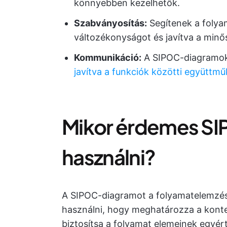
könnyebben kezelhetők.
Szabványosítás:
Segítenek a folya
változékonyságot és javítva a minő
Kommunikáció:
A SIPOC-diagramok l
javítva a funkciók közötti együttmű
Mikor érdemes S
használni?
A SIPOC-diagramot a folyamatelemzés 
használni, hogy meghatározza a kontex
biztosítsa a folyamat elemeinek egyér