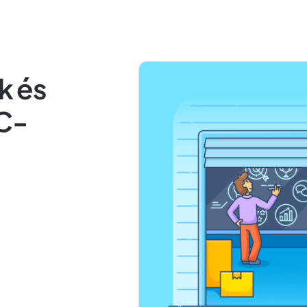
k és
C-