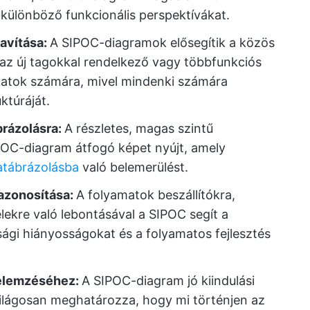
 különböző funkcionális perspektívákat.
avítása:
A SIPOC-diagramok elősegítik a közös
az új tagokkal rendelkező vagy többfunkciós
atok számára, mivel mindenki számára
ktúráját.
brázolásra:
A részletes, magas szintű
IPOC-diagram átfogó képet nyújt, amely
atábrázolásba
való belemerülést.
 azonosítása:
A folyamatok beszállítókra,
ekre való lebontásával a SIPOC segít a
ági hiányosságokat és a folyamatos fejlesztés
 elemzéséhez:
A SIPOC-diagram jó kiindulási
Világosan meghatározza, hogy mi történjen az