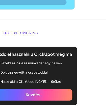
TABLE OF CONTENTS
dd el használni a ClickUpot még ma
Kezeld az összes munkádat egy helyen
Dolgozz együtt a csapatoddal
Használd a ClickUpot INGYEN – örökre
Kezdés