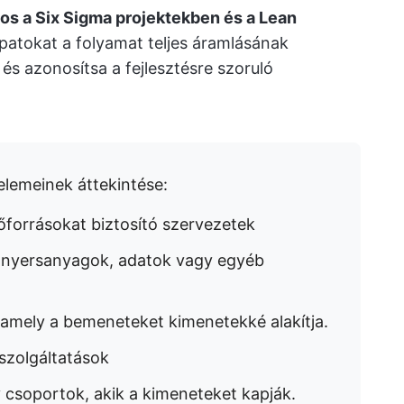
os a Six Sigma projektekben és a Lean
apatokat a folyamat teljes áramlásának
és azonosítsa a fejlesztésre szoruló
lemeinek áttekintése:
őforrásokat biztosító szervezetek
ó nyersanyagok, adatok vagy egyéb
 amely a bemeneteket kimenetekké alakítja.
szolgáltatások
csoportok, akik a kimeneteket kapják.