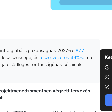
rint a globális gazdaságnak 2027-re
87,7
Kez
 lesz szüksége, és
a szervezetek 46%-a
ma
rtja elsődleges fontosságúnak céljainak
projektmenedzsmentben végzett tervezés
t.