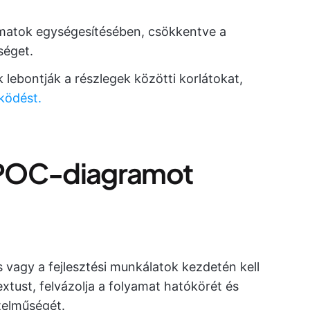
matok egységesítésében, csökkentve a
séget.
ebontják a részlegek közötti korlátokat,
ködést.
IPOC-diagramot
vagy a fejlesztési munkálatok kezdetén kell
tust, felvázolja a folyamat hatókörét és
telműségét.