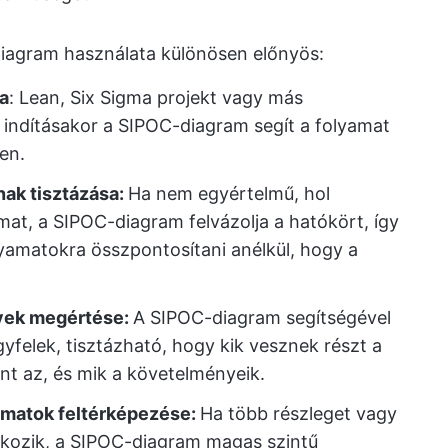
iagram használata különösen előnyös:
sa
: Lean, Six Sigma projekt vagy más
indításakor a SIPOC-diagram segít a folyamat
en.
nak tisztázása:
Ha nem egyértelmű, hol
mat, a SIPOC-diagram felvázolja a hatókört, így
yamatokra összpontosítani anélkül, hogy a
nyek megértése:
A SIPOC-diagram segítségével
gyfelek, tisztázható, hogy kik vesznek részt a
nt az, és mik a követelményeik.
amatok feltérképezése:
Ha több részleget vagy
alkozik, a SIPOC-diagram magas szintű