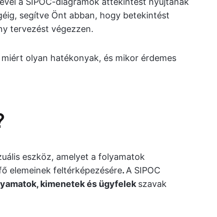
sével a SIPOC-diagramok áttekintést nyújtanak
géig, segítve Önt abban, hogy betekintést
ny tervezést végezzen.
 miért olyan hatékonyak, és mikor érdemes
?
uális eszköz, amelyet a folyamatok
fő elemeinek feltérképezésére
.
A SIPOC
olyamatok, kimenetek és ügyfelek
szavak