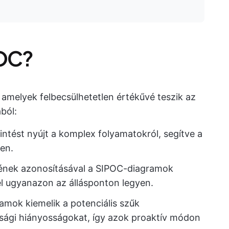
POC?
amelyek felbecsülhetetlen értékűvé teszik az
ból:
ntést nyújt a komplex folyamatokról, segítve a
en.
mének azonosításával a SIPOC-diagramok
él ugyanazon az állásponton legyen.
mok kiemelik a potenciális szűk
ági hiányosságokat, így azok proaktív módon