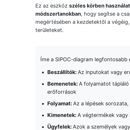
Ez az eszköz
széles körben használat
módszertanokban
, hogy segítse a cs
megértésében a kezdetektől a végéig, 
területeket.
Íme a SIPOC-diagram legfontosabb e
Beszállítók:
Az inputokat vagy er
Bemenetek:
A folyamatot táplál
erőforrások
Folyamat:
Az a lépések sorozata,
Kimenetek:
A végtermékek vagy 
Ügyfelek:
Azok a személyek vagy 