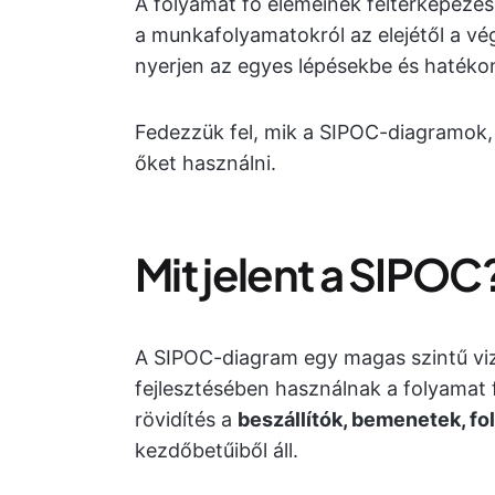
A folyamat fő elemeinek feltérképezé
a munkafolyamatokról az elejétől a vé
nyerjen az egyes lépésekbe és hatéko
Fedezzük fel, mik a SIPOC-diagramok,
őket használni.
Mit jelent a SIPOC
A SIPOC-diagram egy magas szintű viz
fejlesztésében használnak a folyamat 
rövidítés a
beszállítók, bemenetek, f
kezdőbetűiből áll.