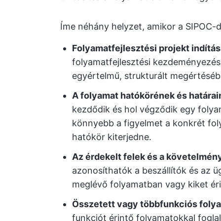
Íme néhány helyzet, amikor a SIPOC-d
Folyamatfejlesztési projekt indítá
folyamatfejlesztési kezdeményezés 
egyértelmű, strukturált megértéséb
A folyamat hatókörének és határai
kezdődik és hol végződik egy folya
könnyebb a figyelmet a konkrét fol
hatókör kiterjedne.
Az érdekelt felek és a követelmé
azonosíthatók a beszállítók és az ü
meglévő folyamatban vagy kiket éri
Összetett vagy többfunkciós foly
funkciót érintő folyamatokkal fogl