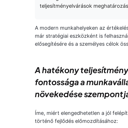
teljesítményelvárások meghatározás
A modern munkahelyeken az értékelés
már stratégiai eszközként is felhaszn
elősegítésére és a személyes célok ös
A hatékony teljesítmén
fontossága a munkaválla
növekedése szempontj
Íme, miért elengedhetetlen a jól felépí
történő fejlődés előmozdításához: