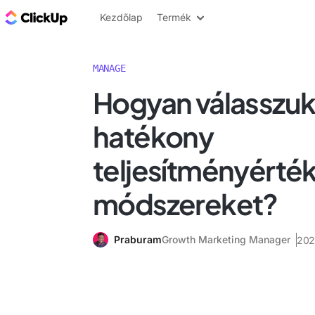
ClickUp blog
Kezdőlap
Termék
MANAGE
Hogyan válasszuk 
hatékony
teljesítményérték
módszereket?
Praburam
Growth Marketing Manager
202