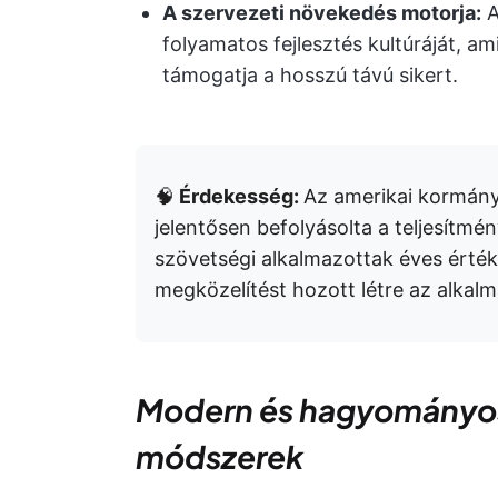
A szervezeti növekedés motorja:
A
folyamatos fejlesztés kultúráját, ami
támogatja a hosszú távú sikert.
🧠
Érdekesség:
Az amerikai kormán
jelentősen befolyásolta a teljesítmén
szövetségi alkalmazottak éves értékelé
megközelítést hozott létre az alkal
Modern és hagyományos 
módszerek