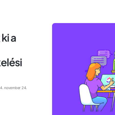
ki a
elési
4. november 24.