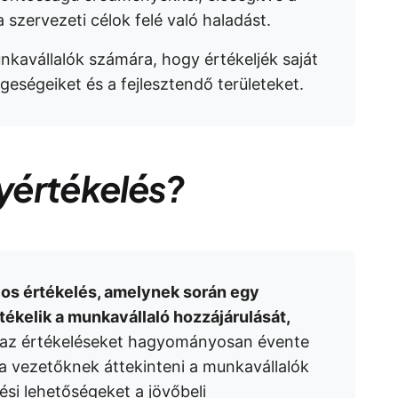
a szervezeti célok felé való haladást.
nkavállalók számára, hogy értékeljék saját
geségeiket és a fejlesztendő területeket.
nyértékelés?
los értékelés, amelynek során egy
ékelik a munkavállaló hozzájárulását,
 az értékeléseket hagyományosan évente
 a vezetőknek áttekinteni a munkavállalók
ési lehetőségeket a jövőbeli