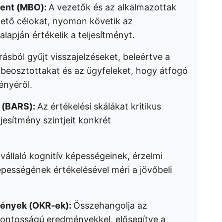
ment (MBO):
A vezetők és az alkalmazottak
ető célokat, nyomon követik az
alapján értékelik a teljesítményt.
ásból gyűjt visszajelzéseket, beleértve a
n beosztottakat és az ügyfeleket, hogy átfogó
ényéről.
a (BARS):
Az értékelési skálákat kritikus
jesítmény szintjeit konkrét
állaló kognitív képességeinek, érzelmi
épességének értékelésével méri a jövőbeli
mények (OKR-ek):
Összehangolja az
fontosságú eredményekkel, elősegítve a