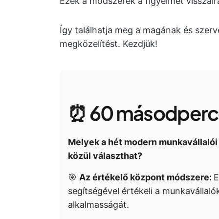
Ezek a módszerek a figyelmet visszairá
Így találhatja meg a magának és szerv
megközelítést. Kezdjük!
⏰ 60 másodperce
Melyek a hét modern munkavállalói
közül választhat?
🎯
Az értékelő központ módszere:
E
segítségével értékeli a munkavállaló
alkalmasságát.