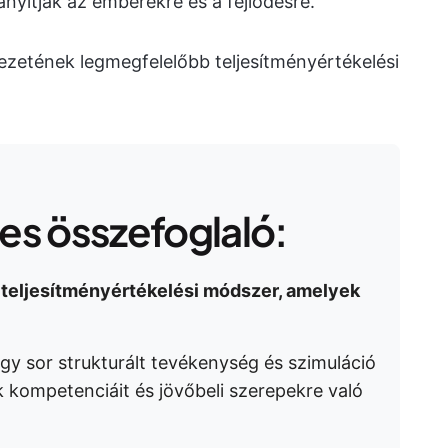
nyítják az emberekre és a fejlődésre.
ezetének legmegfelelőbb teljesítményértékelési
s összefoglaló:
 teljesítményértékelési módszer, amelyek
gy sor strukturált tevékenység és szimuláció
k kompetenciáit és jövőbeli szerepekre való