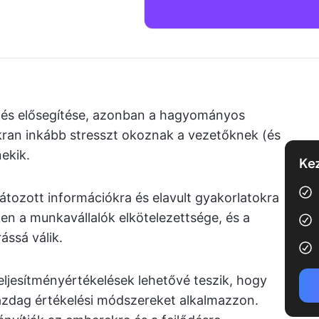
lődés elősegítése, azonban a hagyományos
kran inkább stresszt okoznak a vezetőknek (és
nekik.
Kez
átozott információkra és elavult gyakorlatokra
n a munkavállalók elkötelezettsége, és a
ássá válik.
ljesítményértékelések lehetővé teszik, hogy
azdag értékelési módszereket alkalmazzon.