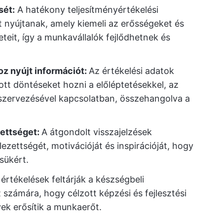
sét:
A hatékony teljesítményértékelési
t nyújtanak, amely kiemeli az erősségeket és
eteit, így a munkavállalók fejlődhetnek és
z nyújt információt:
Az értékelési adatok
t döntéseket hozni a előléptetésekkel, az
tszervezésével kapcsolatban, összehangolva a
zettséget:
A átgondolt visszajelzések
ezettségét, motivációját és inspirációját, hogy
ésükért.
 értékelések feltárják a készségbeli
számára, hogy célzott képzési és fejlesztési
ek erősítik a munkaerőt.