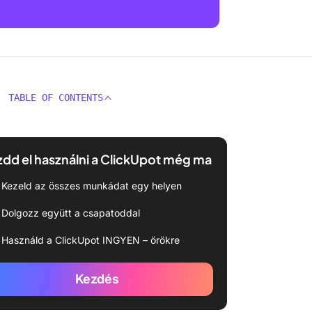
TABLE OF CONTENTS
dd el használni a ClickUpot még ma
Kezeld az összes munkádat egy helyen
Dolgozz együtt a csapatoddal
Használd a ClickUpot INGYEN – örökre
Kezdés