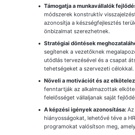
Támogatja a munkavállalók fejlődé
módszerek konstruktív visszajelzés
azonosítja a készségfejlesztés terül
önbizalmat szerezhetnek.
Stratégiai döntések meghozataláho
segítenek a vezetőknek megalapozot
utódlás tervezésével és a csapat á
tehetségeket a szervezeti célokkal.
Növeli a motivációt és az elkötele
fenntartják az alkalmazottak elkötel
felelősséget vállaljanak saját fejlőd
A képzési igények azonosítása:
Az
hiányosságokat, lehetővé téve a HR 
programokat valósítson meg, amely