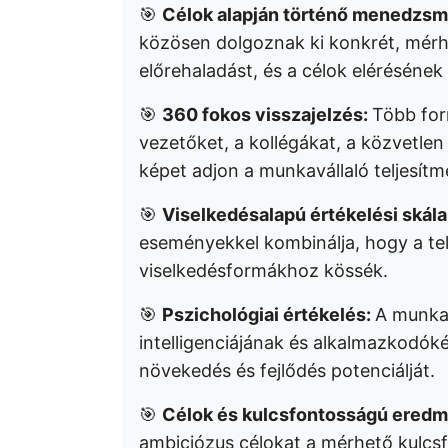
🎯
Célok alapján történő menedzs
közösen dolgoznak ki konkrét, mérh
előrehaladást, és a célok elérésének 
🎯
360 fokos visszajelzés:
Több forr
vezetőket, a kollégákat, a közvetle
képet adjon a munkavállaló teljesítm
🎯
Viselkedésalapú értékelési skál
eseményekkel kombinálja, hogy a tel
viselkedésformákhoz kössék.
🎯
Pszichológiai értékelés:
A munkav
intelligenciájának és alkalmazkodók
növekedés és fejlődés potenciálját.
🎯
Célok és kulcsfontosságú ered
ambiciózus célokat a mérhető kulcs