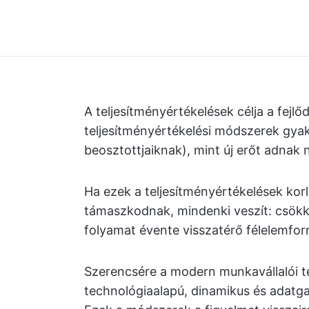
A teljesítményértékelések célja a fej
teljesítményértékelési módszerek gya
beosztottjaiknak), mint új erőt adnak 
Ha ezek a teljesítményértékelések korl
támaszkodnak, mindenki veszít: csökke
folyamat évente visszatérő félelemforr
Szerencsére a modern munkavállalói te
technológiaalapú, dinamikus és adatg