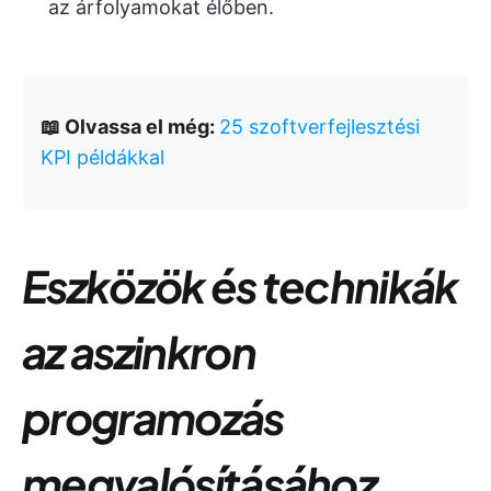
az árfolyamokat élőben.
📖 Olvassa el még:
25 szoftverfejlesztési
KPI példákkal
Eszközök és technikák
az aszinkron
programozás
megvalósításához