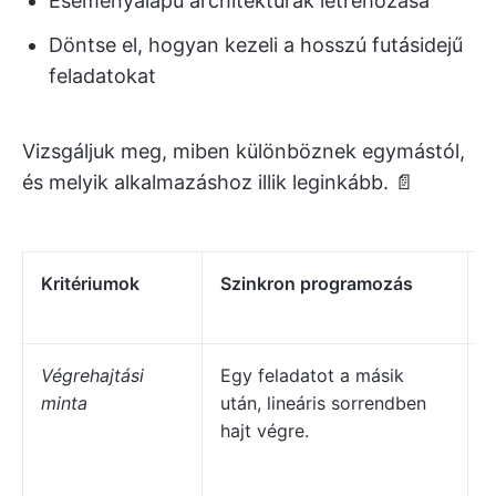
Eseményalapú architektúrák létrehozása
Döntse el, hogyan kezeli a hosszú futásidejű
feladatokat
Vizsgáljuk meg, miben különböznek egymástól,
és melyik alkalmazáshoz illik leginkább. 📄
Kritériumok
Szinkron programozás
A
Végrehajtási
Egy feladatot a másik
S
minta
után, lineáris sorrendben
e
hajt végre.
v
h
b