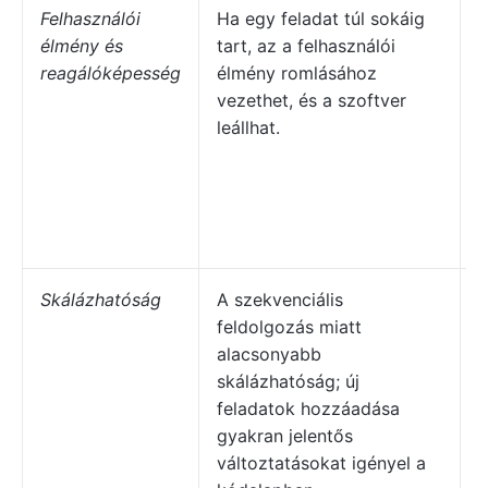
Felhasználói
Ha egy feladat túl sokáig
R
élmény és
tart, az a felhasználói
f
reagálóképesség
élmény romlásához
é
vezethet, és a szoftver
l
leállhat.
f
s
i
l
a
Skálázhatóság
A szekvenciális
feldolgozás miatt
s
alacsonyabb
m
skálázhatóság; új
f
feladatok hozzáadása
e
gyakran jelentős
változtatásokat igényel a