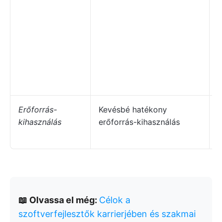
a
l
v
f
i
i
a
Erőforrás-
Kevésbé hatékony
kihasználás
erőforrás-kihasználás
e
k
📖 Olvassa el még:
Célok a
szoftverfejlesztők karrierjében és szakmai