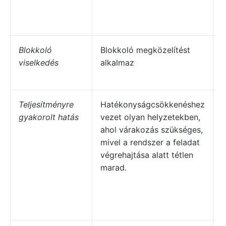
a
e
Blokkoló
Blokkoló megközelítést
N
viselkedés
alkalmaz
m
h
Teljesítményre
Hatékonyságcsökkenéshez
N
gyakorolt hatás
vezet olyan helyzetekben,
h
ahol várakozás szükséges,
a
mivel a rendszer a feladat
r
végrehajtása alatt tétlen
k
marad.
i
k
m
e