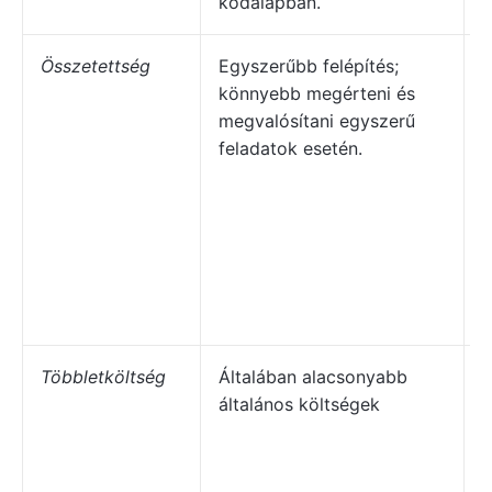
kódalapban.
Összetettség
Egyszerűbb felépítés;
B
könnyebb megérteni és
m
megvalósítani egyszerű
v
feladatok esetén.
í
a
m
m
e
o
Többletköltség
Általában alacsonyabb
általános költségek
á
a
m
k