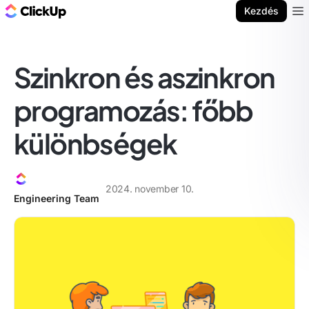
ClickUp blog
Kezdés
Ope
Szinkron és aszinkron
programozás: főbb
különbségek
2024. november 10.
Engineering Team