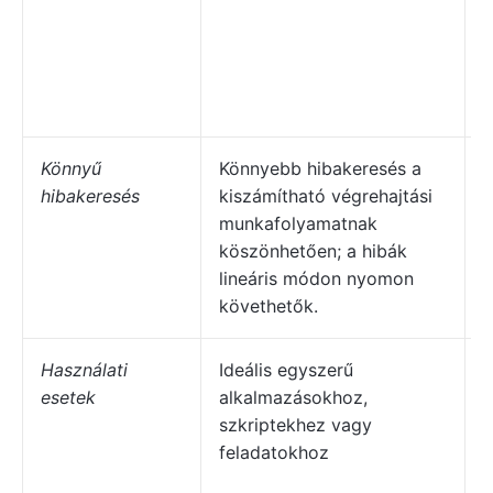
s
a
k
m
Könnyű
Könnyebb hibakeresés a
A
hibakeresés
kiszámítható végrehajtási
v
munkafolyamatnak
m
köszönhetően; a hibák
h
lineáris módon nyomon
követhetők.
Használati
Ideális egyszerű
L
esetek
alkalmazásokhoz,
k
szkriptekhez vagy
f
feladatokhoz
a
w