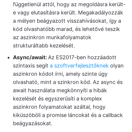
függetlenül attól, hogy az megoldásra került-
e vagy elutasításra került. Megakadályozzák
a mélyen beágyazott visszahívásokat, így a
kód olvashatóbb marad, és lehetővé teszik
az aszinkron munkafolyamatok
strukturáltabb kezelését.
Async/await:
Az ES2017-ben hozzáadott
szintaxis segít
a szoftverfejlesztőknek
olyan
aszinkron kódot írni, amely szinte úgy
olvasható, mint a szinkron kód. Az async és
await használata megkönnyíti a hibák
kezelését és egyszerűsíti a komplex
aszinkron folyamatokat azáltal, hogy
kiküszöböli a promise láncokat és a callback
beágyazásokat.