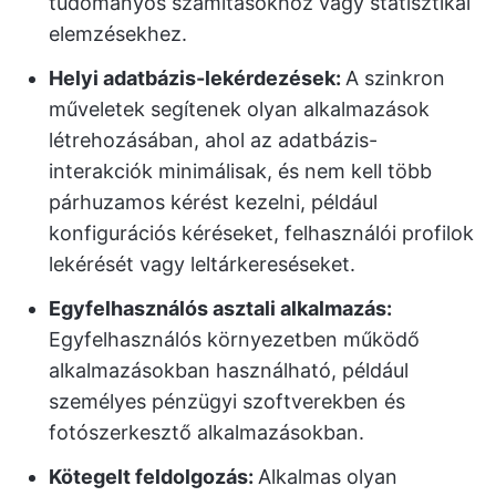
tudományos számításokhoz vagy statisztikai
elemzésekhez.
Helyi adatbázis-lekérdezések:
A szinkron
műveletek segítenek olyan alkalmazások
létrehozásában, ahol az adatbázis-
interakciók minimálisak, és nem kell több
párhuzamos kérést kezelni, például
konfigurációs kéréseket, felhasználói profilok
lekérését vagy leltárkereséseket.
Egyfelhasználós asztali alkalmazás:
Egyfelhasználós környezetben működő
alkalmazásokban használható, például
személyes pénzügyi szoftverekben és
fotószerkesztő alkalmazásokban.
Kötegelt feldolgozás:
Alkalmas olyan