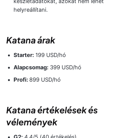
készletadatokat, azokat nem lehet
helyreállítani.
Katana árak
Starter:
199 USD/hó
Alapcsomag:
399 USD/hó
Profi:
899 USD/hó
Katana értékelések és
vélemények
G2:
4,4/5 (40 értékelés)