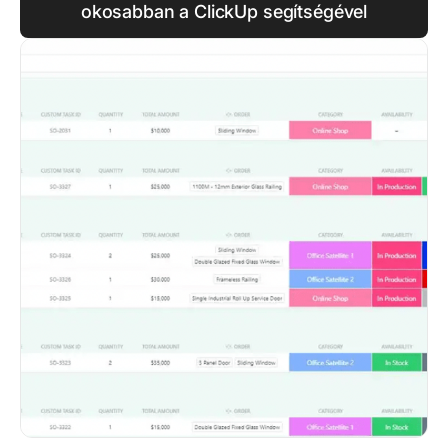
okosabban a ClickUp segítségével