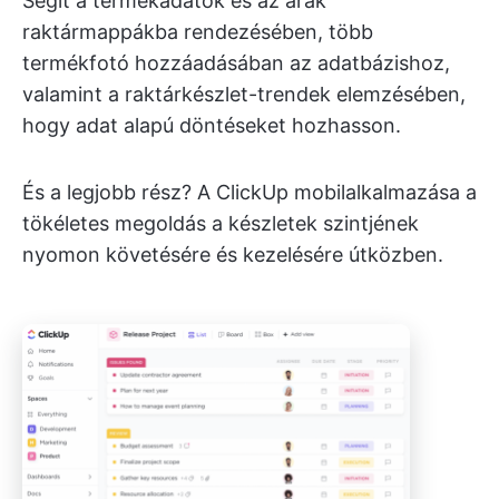
Segít a termékadatok és az árak
raktármappákba rendezésében, több
termékfotó hozzáadásában az adatbázishoz,
valamint a raktárkészlet-trendek elemzésében,
hogy adat alapú döntéseket hozhasson.
És a legjobb rész? A ClickUp mobilalkalmazása a
tökéletes megoldás a készletek szintjének
nyomon követésére és kezelésére útközben.