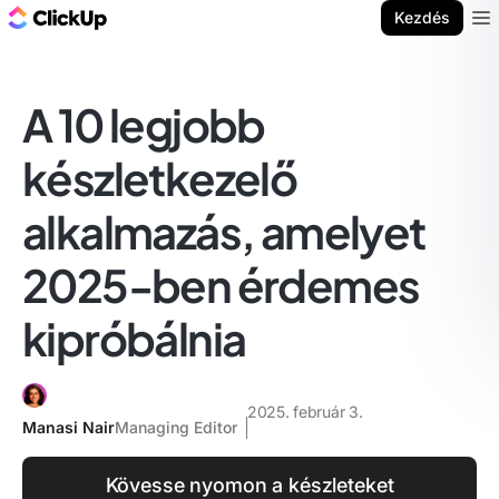
ClickUp blog
Kezdés
Ope
A 10 legjobb
készletkezelő
alkalmazás, amelyet
2025-ben érdemes
kipróbálnia
2025. február 3.
Manasi Nair
Managing Editor
Kövesse nyomon a készleteket