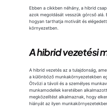
Ebben a cikkben néhány, a hibrid csap
azok megoldását vesszük górcső alá. E
hogyan tarthatja motivált és elégedett
környezetben.
A hibrid vezetési 
A hibrid vezetés az a tulajdonság, ame
a különböző munkakörnyezetekben egy
Ötvözi a távoli és a személyes munka
munkamodellek keretében alkalmazot
megközelítést alkalmaznak, hogy elker
hiányát az ilyen munkakörnyezetekbe