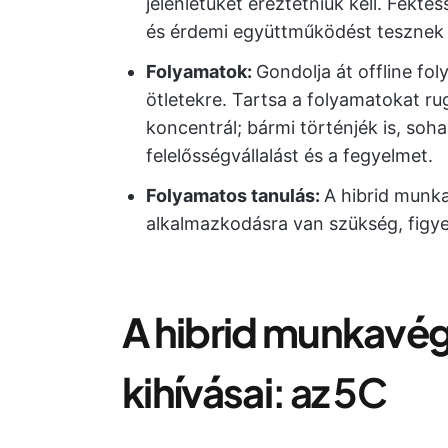
jelenlétüket éreztetniük kell. Fekt
és érdemi együttműködést tesznek 
Folyamatok:
Gondolja át offline fol
ötletekre. Tartsa a folyamatokat 
koncentrál; bármi történjék is, soha
felelősségvállalást és a fegyelmet.
Folyamatos tanulás:
A hibrid munk
alkalmazkodásra van szükség, figy
A hibrid munkavé
kihívásai
: az 5C