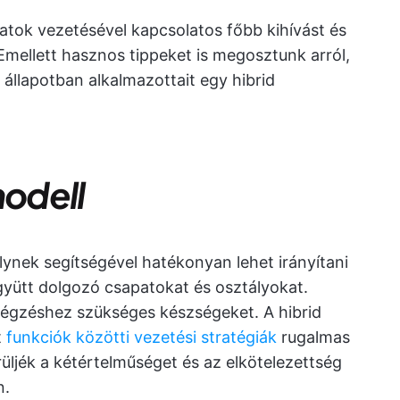
atok vezetésével kapcsolatos főbb kihívást és
mellett hasznos tippeket is megosztunk arról,
 állapotban alkalmazottait egy hibrid
modell
lynek segítségével hatékonyan lehet irányítani
ütt dolgozó csapatokat és osztályokat.
végzéshez szükséges készségeket. A hibrid
t
funkciók közötti vezetési stratégiák
rugalmas
üljék a kétértelműséget és az elkötelezettség
n.