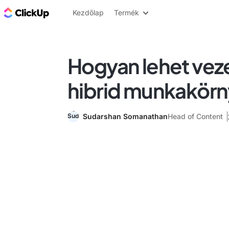
ClickUp blog
Kezdőlap
Termék
Hogyan lehet vez
hibrid munkakör
Sudarshan Somanathan
Head of Content