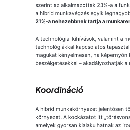
szerint az alkalmazottak 23%-a a fun
a hibrid munkavégzés egyik legnagyob
21%-a nehezebbnek tartja a munkaren
A technológiai kihívások, valamint a 
technológiákkal kapcsolatos tapasztal
magukat kényelmesen, ha képernyőn k
beszélgetésekkel – akadályozhatják a
Koordináció
A hibrid munkakörnyezet jelentősen töb
környezet. A kockázatot itt „törésvon
amelyek gyorsan kialakulhatnak az iro