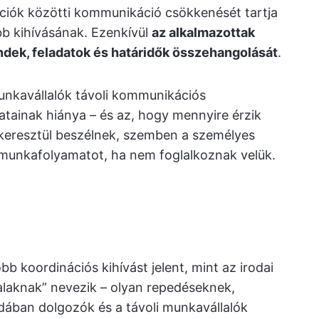
kciók közötti kommunikáció csökkenését tartja
b kihívásának. Ezenkívül
az alkalmazottak
dek, feladatok és határidők összehangolását
.
munkavállalók távoli kommunikációs
atainak hiánya – és az, hogy mennyire érzik
eresztül beszélnek, szemben a személyes
 munkafolyamatot, ha nem foglalkoznak velük.
b koordinációs kihívást jelent, mint az irodai
alaknak” nevezik – olyan repedéseknek,
dában dolgozók és a távoli munkavállalók