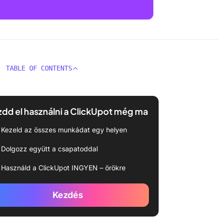
TABLE OF CONTENTS
dd el használni a ClickUpot még ma
Kezeld az összes munkádat egy helyen
Dolgozz együtt a csapatoddal
Használd a ClickUpot INGYEN – örökre
Kezdés