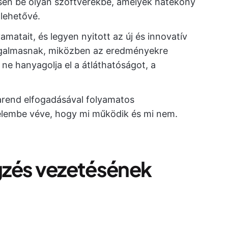
essen be olyan szoftverekbe, amelyek hatékony
lehetővé.
yamatait, és legyen nyitott az új és innovatív
rugalmasnak, miközben az eredményekre
 ne hanyagolja el a átláthatóságot, a
arend elfogadásával folyamatos
elembe véve, hogy mi működik és mi nem.
gzés vezetésének