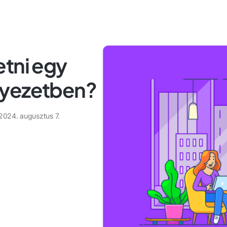
etni egy
nyezetben?
2024. augusztus 7.