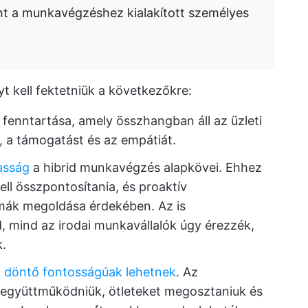
t a munkavégzéshez kialakított személyes
 kell fektetniük a következőkre:
a fenntartása, amely összhangban áll az üzleti
t, a támogatást és az empátiát.
asság
a hibrid munkavégzés alapkövei. Ehhez
ell összpontosítania, és proaktív
émák megoldása érdekében. Az is
, mind az irodai munkavállalók úgy érezzék,
.
 döntő fontosságúak lehetnek
. Az
együttműködniük, ötleteket megosztaniuk és