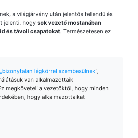
ek, a világjárvány után jelentős fellendülés
t jelenti, hogy
sok vezető mostanában
id és távoli csapatokat
.
Természetesen ez
 „bizonytalan légkörrel szembesülnek
”,
rálátásuk van alkalmazottaik
Ez megköveteli a vezetőktől, hogy minden
rdekében, hogy alkalmazottaikat