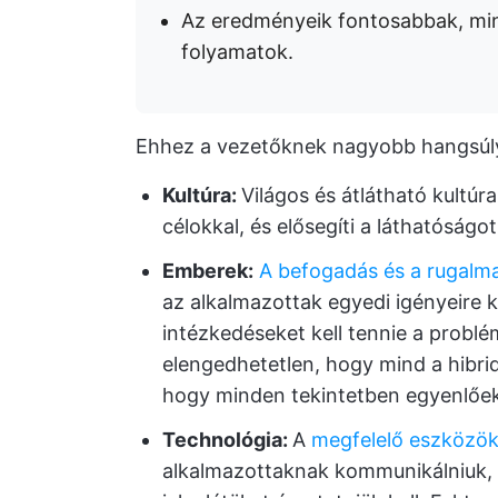
Az eredményeik fontosabbak, min
folyamatok.
Ehhez a vezetőknek nagyobb hangsúlyt
Kultúra:
Világos és átlátható kultúr
célokkal, és elősegíti a láthatóságo
Emberek:
A befogadás és a rugalm
az alkalmazottak egyedi igényeire k
intézkedéseket kell tennie a probl
elengedhetetlen, hogy mind a hibrid
hogy minden tekintetben egyenlőek
Technológia:
A
megfelelő eszközök
alkalmazottaknak kommunikálniuk, 