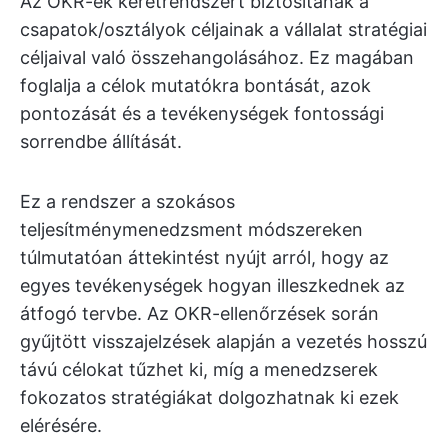
Az OKR-ek keretrendszert biztosítanak a
csapatok/osztályok céljainak a vállalat stratégiai
céljaival való összehangolásához. Ez magában
foglalja a célok mutatókra bontását, azok
pontozását és a tevékenységek fontossági
sorrendbe állítását.
Ez a rendszer a szokásos
teljesítménymenedzsment módszereken
túlmutatóan áttekintést nyújt arról, hogy az
egyes tevékenységek hogyan illeszkednek az
átfogó tervbe. Az OKR-ellenőrzések során
gyűjtött visszajelzések alapján a vezetés hosszú
távú célokat tűzhet ki, míg a menedzserek
fokozatos stratégiákat dolgozhatnak ki ezek
elérésére.