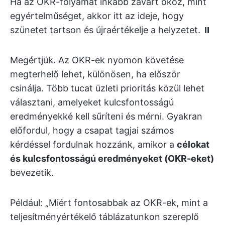
Ha az OKR-folyamat inkább zavart okoz, mint
egyértelműséget, akkor itt az ideje, hogy
szünetet tartson és újraértékelje a helyzetet. ⏸️
Megértjük. Az OKR-ek nyomon követése
megterhelő lehet, különösen, ha először
csinálja. Több tucat üzleti prioritás közül lehet
választani, amelyeket kulcsfontosságú
eredményekké kell sűríteni és mérni. Gyakran
előfordul, hogy a csapat tagjai számos
kérdéssel fordulnak hozzánk, amikor a
célokat
és kulcsfontosságú eredményeket (OKR-eket)
bevezetik.
Például: „Miért fontosabbak az OKR-ek, mint a
teljesítményértékelő táblázatunkon szereplő