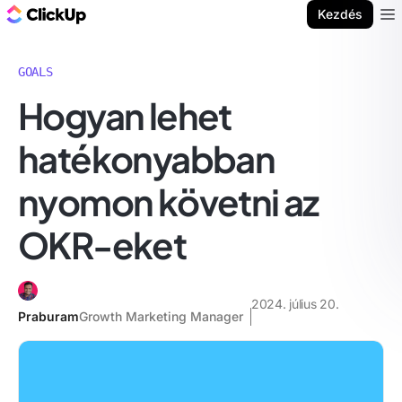
ClickUp blog
Kezdés
Ope
GOALS
Hogyan lehet
hatékonyabban
nyomon követni az
OKR-eket
2024. július 20.
Praburam
Growth Marketing Manager