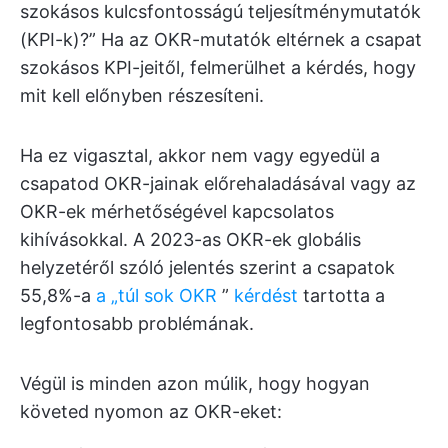
szokásos kulcsfontosságú teljesítménymutatók
(KPI-k)?” Ha az OKR-mutatók eltérnek a csapat
szokásos KPI-jeitől, felmerülhet a kérdés, hogy
mit kell előnyben részesíteni.
Ha ez vigasztal, akkor nem vagy egyedül a
csapatod OKR-jainak előrehaladásával vagy az
OKR-ek mérhetőségével kapcsolatos
kihívásokkal. A 2023-as OKR-ek globális
helyzetéről szóló jelentés szerint a csapatok
55,8%-a
a „túl sok OKR
”
kérdést
tartotta a
legfontosabb problémának.
Végül is minden azon múlik, hogy hogyan
követed nyomon az OKR-eket: