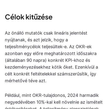
Célok kitűzése
Az önálló mutatók csak lineáris jelentést
nyújtanak, és azt jelzik, hogy a
teljesítménycélok teljesültek-e. Az OKR-ek
azonban egy előre meghatározott időszakra
(általában 90 napra) konkrét KPI-khoz és
kezdeményezésekhez kötik őket. Ezenkívül a
célt konkrét feltételekkel számszerűsítik, így
mérhetővé téve azt.
Például, mint OKR-tulajdonos, 2024 harmadik
negyedévében 10%-kal kell növelnie az ismételt
értékesítéseket. A teljesítmény alapszintjének