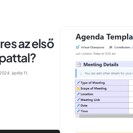
res az első
apattal?
2024. április 11.