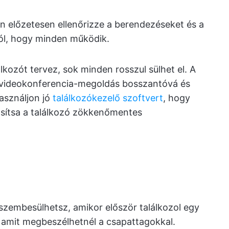
en előzetesen ellenőrizze a berendezéseket és a
ól, hogy minden működik.
álkozót tervez, sok minden rosszul sülhet el. A
s videokonferencia-megoldás bosszantóvá és
Használjon jó
találkozókezelő szoftvert
, hogy
tosítsa a találkozó zökkenőmentes
 szembesülhetsz, amikor először találkozol egy
, amit megbeszélhetnél a csapattagokkal.