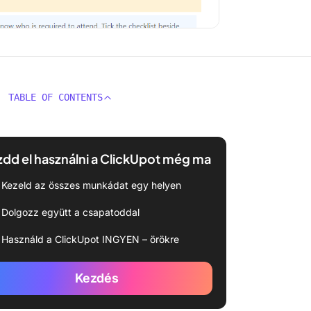
TABLE OF CONTENTS
dd el használni a ClickUpot még ma
Kezeld az összes munkádat egy helyen
Dolgozz együtt a csapatoddal
Használd a ClickUpot INGYEN – örökre
Kezdés