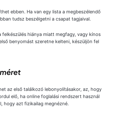
gíthet ebben. Ha van egy lista a megbeszélendő
obban tudsz beszélgetni a csapat tagjaival.
a felkészülés hiánya miatt megfagy, vagy kínos
 első benyomást szeretne kelteni, készüljön fel
gméret
et az első találkozó lebonyolításakor, az, hogy
rdul elő, ha online foglalási rendszert használ
l, hogy azt fizikailag megnézné.