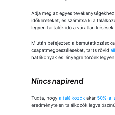
Adja meg az egyes tevékenységekhez 
időkereteket, és számítsa ki a találko
legyen tartalék idő a váratlan késések
Miután befejezted a bemutatkozásokat
csapatmegbeszéléseket, tarts rövid
ál
hatékonyak és lényegre törőek legyen
Nincs napirend
Tudta, hogy
a találkozók
akár
50%-a i
eredménytelen találkozók legvalószínű