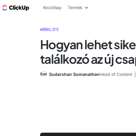
ClickUp blog
Kezdőlap
Termék
WORKLIFE
Hogyan lehet sike
találkozó az új cs
Sudarshan Somanathan
Head of Content