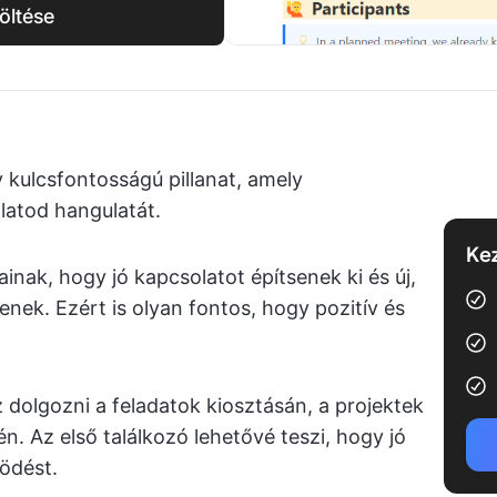
öltése
y kulcsfontosságú pillanat, amely
latod hangulatát.
Kez
nak, hogy jó kapcsolatot építsenek ki és új,
ek. Ezért is olyan fontos, hogy pozitív és
 dolgozni a feladatok kiosztásán, a projektek
én. Az első találkozó lehetővé teszi, hogy jó
ödést.