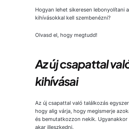
Hogyan lehet sikeresen lebonyolítani az
kihívásokkal kell szembenézni?
Olvasd el, hogy megtudd!
Az új csapattal val
kihívásai
Az új csapattal való találkozás egyszer
hogy alig várja, hogy megismerje azok
és bemutatkozzon nekik. Ugyanakkor úg
akar illeszkedni.