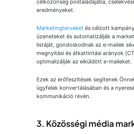
célközönség postaládájába, cselekvésre
eredményeket.
Marketingterveket
és célzott kampány
üzeneteket és automatizálják a marke
listáját, gondoskodnak az e-mailek sike
megnyitási és átkattintási arányok (CT
optimalizálják az elküldött e-maileket.
Ezek az erőfeszítések segítenek Önnek
ügyfelek konvertálásában és a nyeres
kommunikáció révén.
3. Közösségi média mar