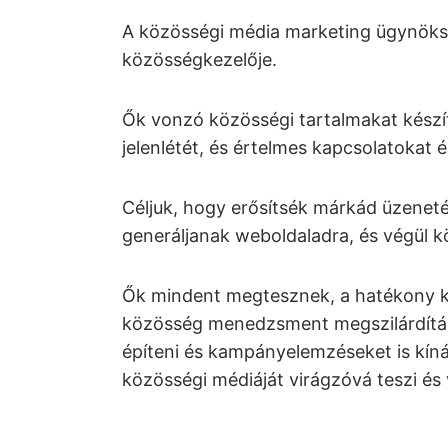
A közösségi média marketing ügynökség
közösségkezelője.
Ők vonzó közösségi tartalmakat készít
jelenlétét, és értelmes kapcsolatokat 
Céljuk, hogy erősítsék márkád üzeneté
generáljanak weboldaladra, és végül kö
Ők mindent megtesznek, a hatékony kö
közösség menedzsment megszilárdítás
építeni és kampányelemzéseket is kín
közösségi médiáját virágzóvá teszi és