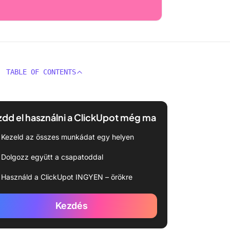
TABLE OF CONTENTS
dd el használni a ClickUpot még ma
Kezeld az összes munkádat egy helyen
Dolgozz együtt a csapatoddal
Használd a ClickUpot INGYEN – örökre
Kezdés