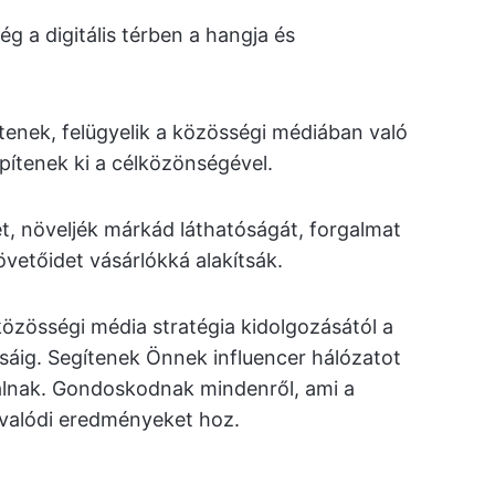
 a digitális térben a hangja és
enek, felügyelik a közösségi médiában való
építenek ki a célközönségével.
t, növeljék márkád láthatóságát, forgalmat
vetőidet vásárlókká alakítsák.
zösségi média stratégia kidolgozásától a
áig. Segítenek Önnek influencer hálózatot
álnak. Gondoskodnak mindenről, ami a
 valódi eredményeket hoz.