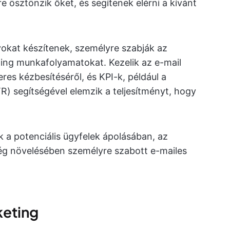
 ösztönzik őket, és segítenek elérni a kívánt
okat készítenek, személyre szabják az
ting munkafolyamatokat. Kezelik az e-mail
res kézbesítéséről, és KPI-k, például a
R) segítségével elemzik a teljesítményt, hogy
 a potenciális ügyfelek ápolásában, az
ég növelésében személyre szabott e-mailes
keting