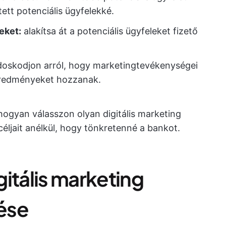
ett potenciális ügyfelekké.
eket:
alakítsa át a potenciális ügyfeleket fizető
skodjon arról, hogy marketingtevékenységei
eredményeket hozzanak.
hogyan válasszon olyan digitális marketing
céljait anélkül, hogy tönkretenné a bankot.
itális marketing
ése