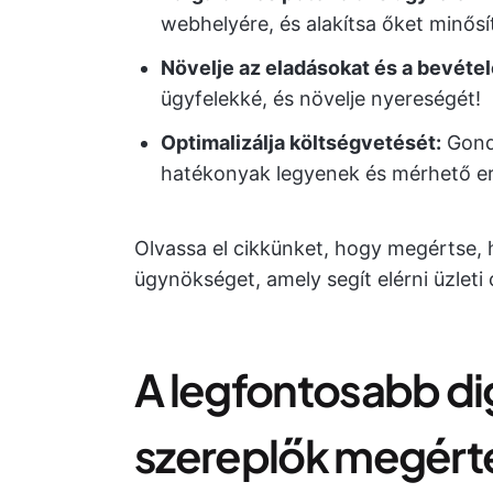
webhelyére, és alakítsa őket minősít
Növelje az eladásokat és a bevétel
ügyfelekké, és növelje nyereségét!
Optimalizálja költségvetését:
Gondo
hatékonyak legyenek és mérhető 
Olvassa el cikkünket, hogy megértse, 
ügynökséget, amely segít elérni üzleti 
A legfontosabb dig
szereplők megért