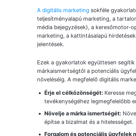
A digitális marketing
sokféle gyakorlat
teljesítményalapú marketing, a tartalo
média bejegyzések), a keresőmotor-op
marketing, a kattintásalapú hirdetése
jelentések.
Ezek a gyakorlatok együttesen segítik a
márkaismertségtől a potenciális ügyf
növeléséig. A megfelelő digitális mar
Érje el célközönségét:
Keresse meg 
tevékenységéhez legmegfelelőbb em
Növelje a márka ismertségét:
Növel
építse a bizalmat és a hitelességet.
Forgalom és potenciális ügyfelek 