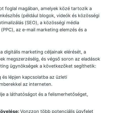
ot foglal magában, amelyek közé tartozik a
mkészítés (például blogok, videók és közösségi
timalizálás (SEO), a közösségi média
k (PPC), az e-mail marketing elemzés és a
 digitális marketing céljainak elérését, a
elek megszerzéséig, és végső soron az eladások
keting ügynökségek a következőket segíthetik:
és lépjen kapcsolatba az üzleti
berekkel az interneten.
je a láthatóságot és a felismerhetőséget,
növelése:
Vonzzon több potenciális ügyfelet