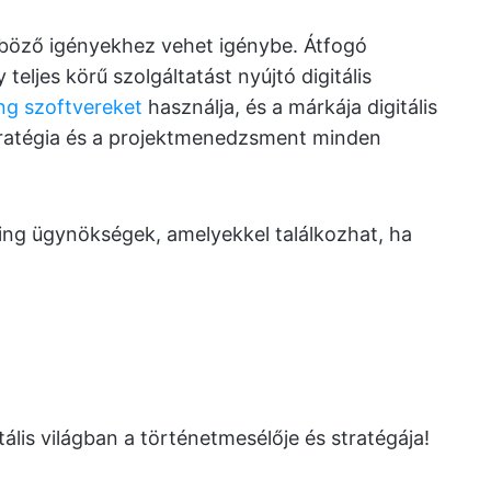
nböző igényekhez vehet igénybe. Átfogó
eljes körű szolgáltatást nyújtó digitális
ng szoftvereket
használja, és a márkája digitális
tratégia és a projektmenedzsment minden
ting ügynökségek, amelyekkel találkozhat, ha
lis világban a történetmesélője és stratégája!