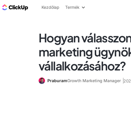
ClickUp blog
Kezdőlap
Termék
Hogyan válasszon 
marketing ügynö
vállalkozásához?
Praburam
Growth Marketing Manager
2024