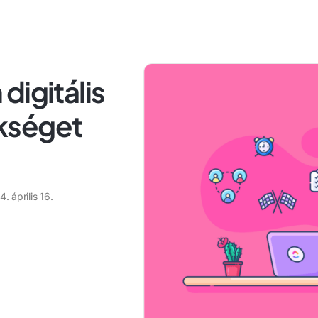
digitális
kséget
. április 16.