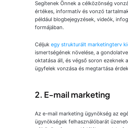
Segítenek Önnek a célközönség vonzá
értékes, informatív és vonzó tartalm
például blogbejegyzések, videók, info
formájában.
Céljuk
egy strukturált marketingterv k
ismertségének növelése, a gondolatvez
oktatása áll, és végső soron ezeknek 
ügyfelek vonzása és megtartása érde
2. E-mail marketing
Az e-mail marketing ügynökség az egész
ügynökségek felhasználóbarát üzenete