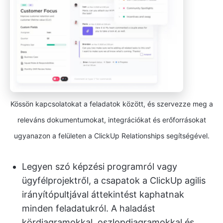
Kössön kapcsolatokat a feladatok között, és szervezze meg a
releváns dokumentumokat, integrációkat és erőforrásokat
ugyanazon a felületen a ClickUp Relationships segítségével.
Legyen szó képzési programról vagy
ügyfélprojektről, a csapatok a ClickUp agilis
irányítópultjával áttekintést kaphatnak
minden feladatukról. A haladást
kördiagramokkal, oszlopdiagramokkal és