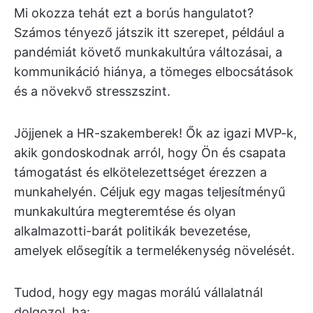
Mi okozza tehát ezt a borús hangulatot?
Számos tényező játszik itt szerepet, például a
pandémiát követő munkakultúra változásai, a
kommunikáció hiánya, a tömeges elbocsátások
és a növekvő stresszszint.
Jöjjenek a HR-szakemberek! Ők az igazi MVP-k,
akik gondoskodnak arról, hogy Ön és csapata
támogatást és elkötelezettséget érezzen a
munkahelyén. Céljuk egy magas teljesítményű
munkakultúra megteremtése és olyan
alkalmazotti-barát politikák bevezetése,
amelyek elősegítik a termelékenység növelését.
Tudod, hogy egy magas morálú vállalatnál
dolgozol, ha: