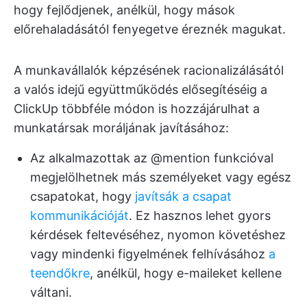
hogy fejlődjenek, anélkül, hogy mások
előrehaladásától fenyegetve éreznék magukat.
A munkavállalók képzésének racionalizálásától
a valós idejű együttműködés elősegítéséig a
ClickUp többféle módon is hozzájárulhat a
munkatársak moráljának javításához:
Az alkalmazottak az @mention funkcióval
megjelölhetnek más személyeket vagy egész
csapatokat, hogy
javítsák a csapat
kommunikációját
. Ez hasznos lehet gyors
kérdések feltevéséhez, nyomon követéshez
vagy mindenki figyelmének felhívásához
a
teendőkre
, anélkül, hogy e-maileket kellene
váltani.