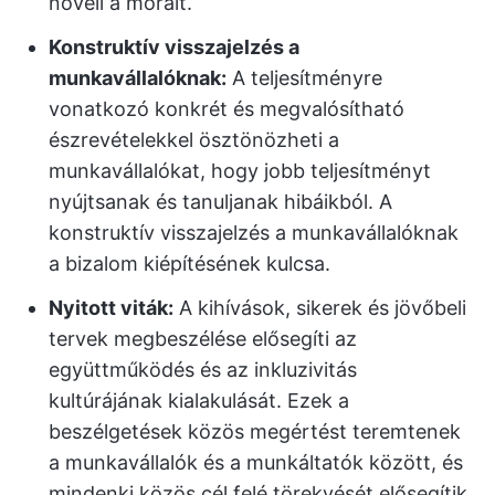
növeli a morált.
Konstruktív visszajelzés a
munkavállalóknak:
A teljesítményre
vonatkozó konkrét és megvalósítható
észrevételekkel ösztönözheti a
munkavállalókat, hogy jobb teljesítményt
nyújtsanak és tanuljanak hibáikból. A
konstruktív visszajelzés a munkavállalóknak
a bizalom kiépítésének kulcsa.
Nyitott viták:
A kihívások, sikerek és jövőbeli
tervek megbeszélése elősegíti az
együttműködés és az inkluzivitás
kultúrájának kialakulását. Ezek a
beszélgetések közös megértést teremtenek
a munkavállalók és a munkáltatók között, és
mindenki közös cél felé törekvését elősegítik.