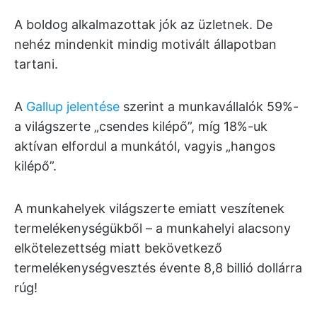
A boldog alkalmazottak jók az üzletnek. De
nehéz mindenkit mindig motivált állapotban
tartani.
A
Gallup jelentése
szerint a munkavállalók 59%-
a világszerte „csendes kilépő”, míg 18%-uk
aktívan elfordul a munkától, vagyis „hangos
kilépő”.
A munkahelyek világszerte emiatt veszítenek
termelékenységükből – a munkahelyi alacsony
elkötelezettség miatt bekövetkező
termelékenységvesztés évente 8,8 billió dollárra
rúg!