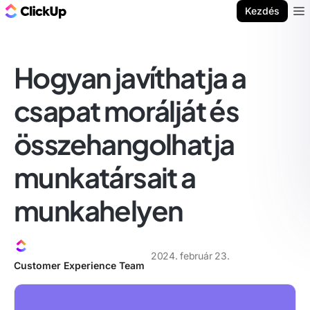
ClickUp blog
Kezdés
Ope
Hogyan javíthatja a
csapat morálját és
összehangolhatja
munkatársait a
munkahelyen
2024. február 23.
Customer Experience Team