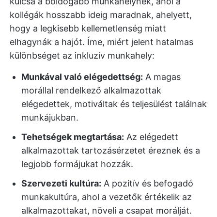
kulcsa a boldogabb munkahelynek, ahol a
kollégák hosszabb ideig maradnak, ahelyett,
hogy a legkisebb kellemetlenség miatt
elhagynák a hajót. Íme, miért jelent hatalmas
különbséget az inkluzív munkahely:
Munkával való elégedettség:
A magas
morállal rendelkező alkalmazottak
elégedettek, motiváltak és teljesülést találnak
munkájukban.
Tehetségek megtartása:
Az elégedett
alkalmazottak tartozásérzetet éreznek és a
legjobb formájukat hozzák.
Szervezeti kultúra:
A pozitív és befogadó
munkakultúra, ahol a vezetők értékelik az
alkalmazottakat, növeli a csapat morálját.