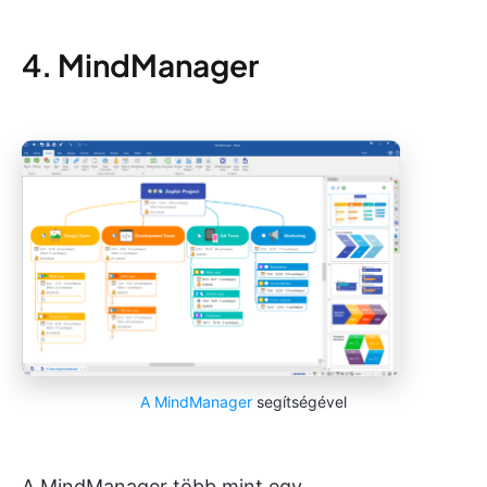
4. MindManager
A MindManager
segítségével
A MindManager több mint egy