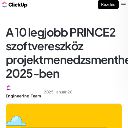
ClickUp blog
Kezdés
Ope
A 10 legjobb PRINCE2
szoftvereszköz
projektmenedzsmenth
2025-ben
2025. január 28.
Engineering Team