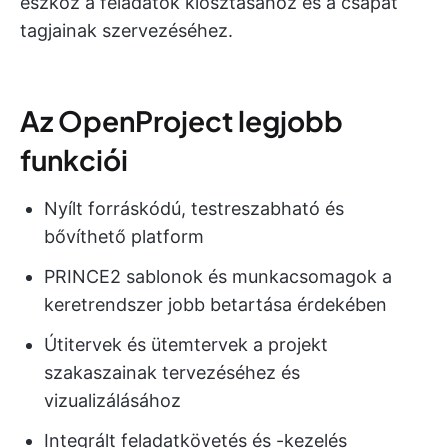
eszköz a feladatok kiosztásához és a csapat
tagjainak szervezéséhez.
Az OpenProject legjobb
funkciói
Nyílt forráskódú, testreszabható és
bővíthető platform
PRINCE2 sablonok és munkacsomagok a
keretrendszer jobb betartása érdekében
Útitervek és ütemtervek a projekt
szakaszainak tervezéséhez és
vizualizálásához
Integrált feladatkövetés és -kezelés