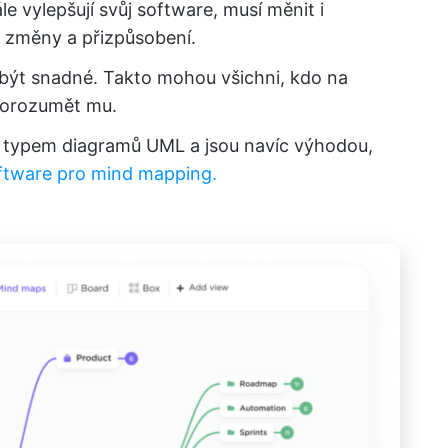
ále vylepšují svůj software, musí měnit i
 změny a přizpůsobení.
o být snadné. Takto mohou všichni, kdo na
 porozumět mu.
m typem diagramů UML a jsou navíc výhodou,
ftware pro mind mapping.