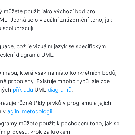
ý můžete použít jako výchozí bod pro
L. Jedná se o vizuální znázornění toho, jak
 spolupracují.
uage, což je vizuální jazyk se specifickým
eslení diagramů UML.
o mapu, která však namísto konkrétních bodů,
mně propojeny. Existuje mnoho typů, ale zde
aných
příkladů
UML
diagramů
:
brazuje různé třídy prvků v programu a jejich
í v
agilní metodologii
.
agramy můžete použít k pochopení toho, jak se
ím procesu, krok za krokem.