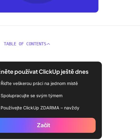
TABLE OF CONTENTS
něte používat ClickUp ještě dnes
Řiďte veškerou práci na jednom místě
Spolupracujte se svým týmem
Používejte ClickUp ZDARMA – navždy
Začít