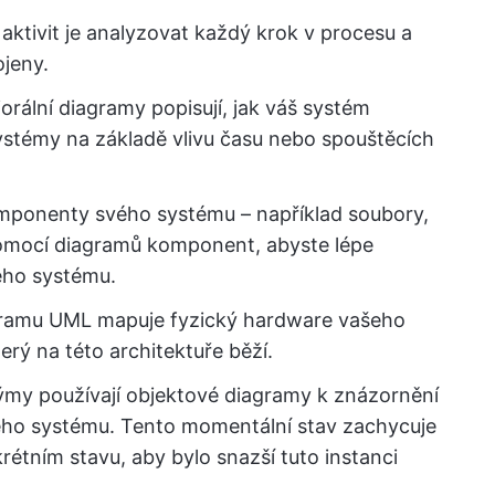
aktivit je analyzovat každý krok v procesu a
ojeny.
orální diagramy popisují, jak váš systém
systémy na základě vlivu času nebo spouštěcích
mponenty svého systému – například soubory,
pomocí diagramů komponent, abyste lépe
ého systému.
gramu UML mapuje fyzický hardware vašeho
erý na této architektuře běží.
ýmy používají objektové diagramy k znázornění
ého systému. Tento momentální stav zachycuje
rétním stavu, aby bylo snazší tuto instanci