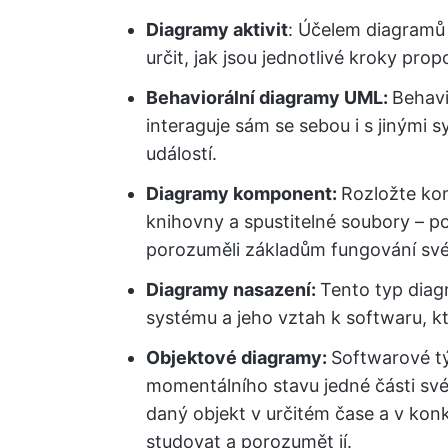
Diagramy aktivit
: Účelem diagramů 
určit, jak jsou jednotlivé kroky prop
Behaviorální diagramy UML:
Behavi
interaguje sám se sebou i s jinými 
událostí.
Diagramy komponent:
Rozložte ko
knihovny a spustitelné soubory – 
porozuměli základům fungování sv
Diagramy nasazení:
Tento typ dia
systému a jeho vztah k softwaru, kt
Objektové diagramy:
Softwarové t
momentálního stavu jedné části sv
daný objekt v určitém čase a v konk
studovat a porozumět jí.