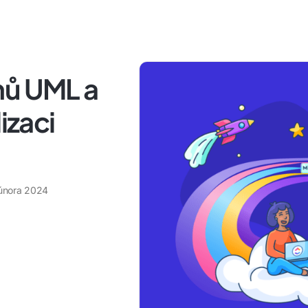
mů UML a
izaci
 února 2024