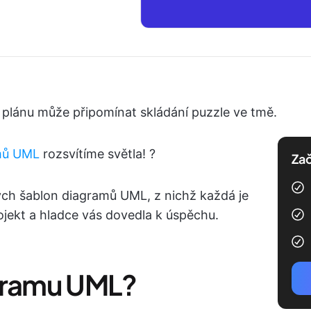
 plánu může připomínat skládání puzzle ve tmě.
amů UML
rozsvítíme světla! ?
Zač
ých šablon diagramů UML, z nichž každá je
ojekt a hladce vás dovedla k úspěchu.
agramu UML?