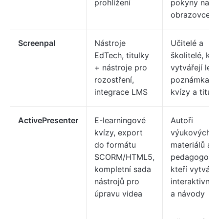
prohlížení
pokyny na
obrazovce
Screenpal
Nástroje
Učitelé a
EdTech, titulky
školitelé, kte
+ nástroje pro
vytvářejí lek
rozostření,
poznámkami
integrace LMS
kvízy a titulk
ActivePresenter
E-learningové
Autoři
kvízy, export
výukových
do formátu
materiálů a
SCORM/HTML5,
pedagogové
kompletní sada
kteří vytvářej
nástrojů pro
interaktivní 
úpravu videa
a návody