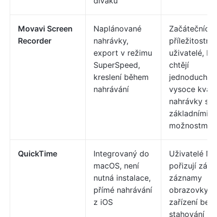
diváků
Movavi Screen
Naplánované
Začátečníci 
Recorder
nahrávky,
příležitostní
export v režimu
uživatelé, kte
SuperSpeed,
chtějí
kreslení během
jednoduché,
nahrávání
vysoce kvalit
nahrávky se
základními
možnostmi ú
QuickTime
Integrovaný do
Uživatelé M
macOS, není
pořizují zákl
nutná instalace,
záznamy
přímé nahrávání
obrazovky n
z iOS
zařízení bez
stahování