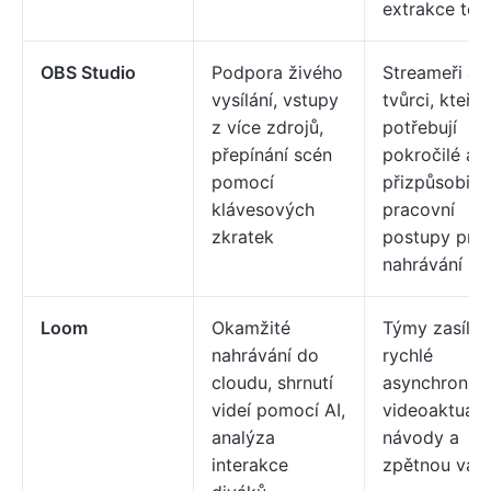
extrakce tex
OBS Studio
Podpora živého
Streameři a
vysílání, vstupy
tvůrci, kteří
z více zdrojů,
potřebují
přepínání scén
pokročilé a
pomocí
přizpůsobite
klávesových
pracovní
zkratek
postupy pro
nahrávání
Loom
Okamžité
Týmy zasílají
nahrávání do
rychlé
cloudu, shrnutí
asynchronní
videí pomocí AI,
videoaktuali
analýza
návody a
interakce
zpětnou vaz