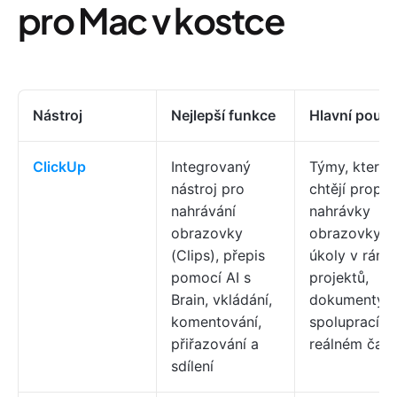
pro Mac v kostce
Nástroj
Nejlepší funkce
Hlavní použit
ClickUp
Integrovaný
Týmy, které
nástroj pro
chtějí propoji
nahrávání
nahrávky
obrazovky
obrazovky s
(Clips), přepis
úkoly v rámc
pomocí AI s
projektů,
Brain, vkládání,
dokumenty a
komentování,
spoluprací v
přiřazování a
reálném čas
sdílení