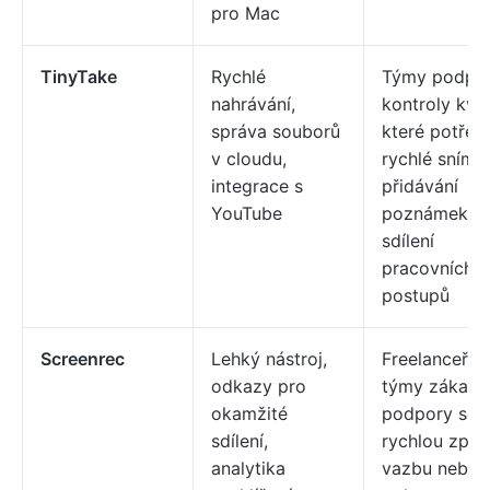
pro Mac
TinyTake
Rychlé
Týmy podpor
nahrávání,
kontroly kval
správa souborů
které potřebu
v cloudu,
rychlé snímán
integrace s
přidávání
YouTube
poznámek a
sdílení
pracovních
postupů
Screenrec
Lehký nástroj,
Freelanceři a
odkazy pro
týmy zákazn
okamžité
podpory sdíle
sdílení,
rychlou zpět
analytika
vazbu nebo