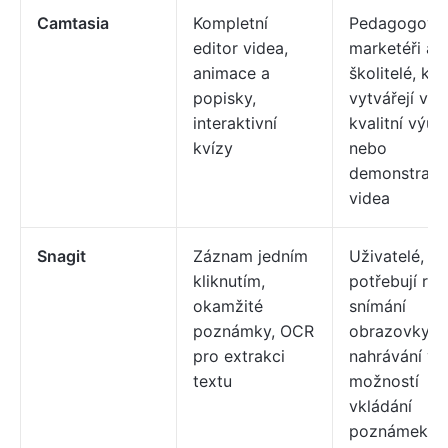
Camtasia
Kompletní
Pedagogové
editor videa,
marketéři a
animace a
školitelé, kte
popisky,
vytvářejí vy
interaktivní
kvalitní výu
kvízy
nebo
demonstračn
videa
Snagit
Záznam jedním
Uživatelé, kt
kliknutím,
potřebují ryc
okamžité
snímání
poznámky, OCR
obrazovky a
pro extrakci
nahrávání vi
textu
možností
vkládání
poznámek a