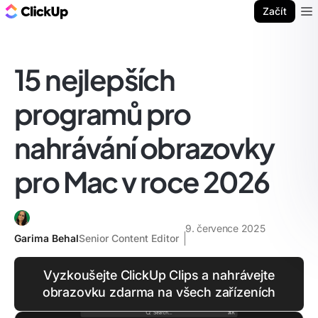
ClickUp blog
Začít
Ope
15 nejlepších
programů pro
nahrávání obrazovky
pro Mac v roce 2026
9. července 2025
Garima Behal
Senior Content Editor
Vyzkoušejte ClickUp Clips a nahrávejte
obrazovku zdarma na všech zařízeních