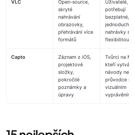
VLC
Open-source,
Uživatelé, kt
skryté
potřebují
nahrávání
bezplatné,
obrazovky,
jednoduché
přehrávání více
nahrávky s
formátů
flexibilitou m
Capto
Záznam z iOS,
Tvůrci na Ma
projektové
kteří vytvářej
složky,
návody nebo
pokročilé
průvodce s
poznámky a
vizuálním
úpravy
vyprávěním
15 nejlepších