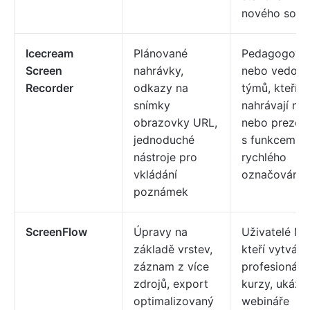
nového soft
Icecream
Plánované
Pedagogové
Screen
nahrávky,
nebo vedouc
Recorder
odkazy na
týmů, kteří
snímky
nahrávají ná
obrazovky URL,
nebo prezen
jednoduché
s funkcemi
nástroje pro
rychlého
vkládání
označování
poznámek
ScreenFlow
Úpravy na
Uživatelé Ma
základě vrstev,
kteří vytvářej
záznam z více
profesionální
zdrojů, export
kurzy, ukázk
optimalizovaný
webináře