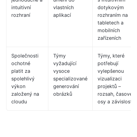
intuitivní
vlastních
dotykovým
rozhraní
aplikací
rozhraním na
tabletech a
mobilních
zařízeních
Společnosti
Týmy
Týmy, které
ochotné
vyžadující
potřebují
platit za
vysoce
vylepšenou
spolehlivý
specializované
vizualizaci
výkon
generování
projektů –
založený na
obrázků
rozsah, časové
cloudu
osy a závislosti