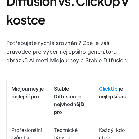
Diffusion vs. ClickUp v
kostce
Potřebujete rychlé srovnání? Zde je váš
průvodce pro výběr nejlepšího generátoru
obrázků AI mezi Midjourney a Stable Diffusion:
Midjourney je
Stable
ClickUp
je
nejlepší pro
Diffusion je
nejlepší pro
nejvhodnější
pro
Profesionální
Technické
Každý, kdo
tvůrci a
týmy s
chce