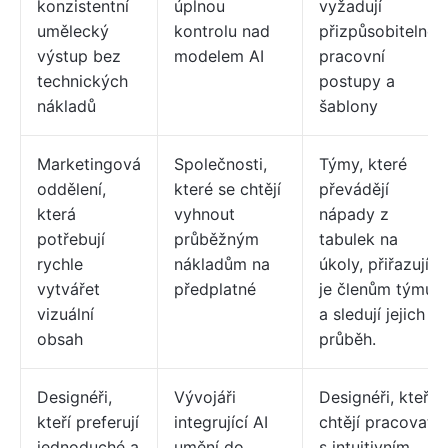
konzistentní
úplnou
vyžadují
umělecký
kontrolu nad
přizpůsobitelné
výstup bez
modelem AI
pracovní
technických
postupy a
nákladů
šablony
Marketingová
Společnosti,
Týmy, které
oddělení,
které se chtějí
převádějí
která
vyhnout
nápady z
potřebují
průběžným
tabulek na
rychle
nákladům na
úkoly, přiřazují
vytvářet
předplatné
je členům týmu
vizuální
a sledují jejich
obsah
průběh.
Designéři,
Vývojáři
Designéři, kteří
kteří preferují
integrující AI
chtějí pracovat
jednoduché a
umění do
s intuitivním