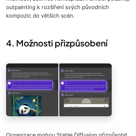
outpainting k rozšíření svých původních
kompozic do větších scén.
4. Možnosti přizpůsobení
Organizace mohou Stable Diffusion přizpůsobit