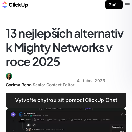
ClickUp blog
Začít
Ope
13 nejlepších alternativ
k Mighty Networks v
roce 2025
4. dubna 2025
Garima Behal
Senior Content Editor
Vytvořte chytrou síť pomocí ClickUp Chat