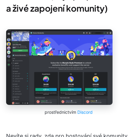
a živé zapojení komunity)
prostřednictvím
Discord
Nevíte si rady, zda pro hostování své komunity