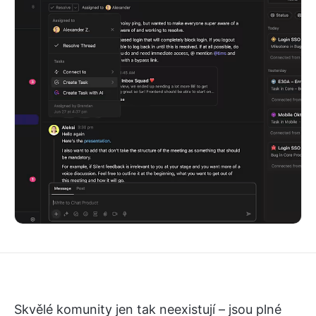
Skvělé komunity jen tak neexistují – jsou plné