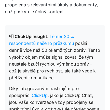
propojena s relevantními úkoly a dokumenty,
což poskytuje úplný kontext.
📮 ClickUp Insight:
Téměř 20 %
respondentů našeho průzkumu
posílá
denně více než 50 okamžitých zpráv. Tento
vysoký objem může signalizovat, že tým
neustále bzučí rychlou výměnou zpráv –
což je skvělé pro rychlost, ale také vede k
přetížení komunikace.
Díky integrovaným nástrojům pro
spolupráci
ClickUp
, jako je ClickUp Chat,
jsou vaše konverzace vždy propojeny se
správnými úkoly, což zvyšuje přehlednost a