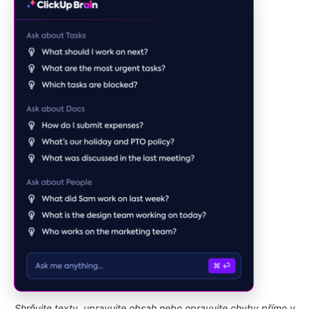
Shrňujte texty, upravujte obsah nebo opravujte chyby přímo v