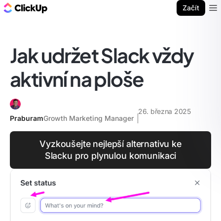
ClickUp blog
Začít
Ope
Jak udržet Slack vždy
aktivní na ploše
26. března 2025
Praburam
Growth Marketing Manager
Vyzkoušejte nejlepší alternativu ke
Slacku pro plynulou komunikaci