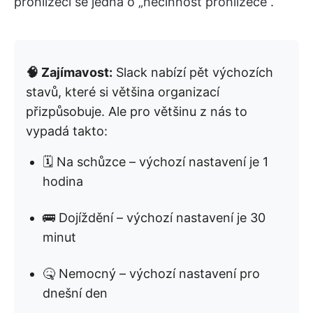
prohlížeči se jedná o „nečinnost prohlížeče“.
🧠 Zajímavost:
Slack nabízí pět výchozích
stavů, které si většina organizací
přizpůsobuje. Ale pro většinu z nás to
vypadá takto:
🗓 Na schůzce – výchozí nastavení je 1
hodina
🚌 Dojíždění – výchozí nastavení je 30
minut
🤒 Nemocný – výchozí nastavení pro
dnešní den