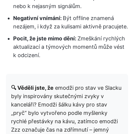
nebo k nejasným signálům.
Negativní vnímání:
Být offline znamená
nezájem, i když za kulisami aktivně pracujete.
Pocit, že jste mimo dění:
Zmeškání rychlých
aktualizací a týmových momentů může vést
k odcizení.
🔍 Věděli jste, že
emodži pro stav ve Slacku
byly inspirovány skutečnými zvyky v
kanceláři? Emodži šálku kávy pro stav
„pryč“ bylo vytvořeno podle myšlenky
rychlé přestávky na kávu, zatímco emodži
Zzz označuje čas na zdřímnutí – jemný