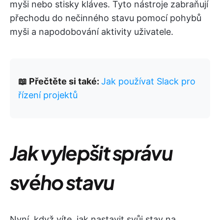
myši nebo stisky kláves. Tyto nástroje zabraňují
přechodu do nečinného stavu pomocí pohybů
myši a napodobování aktivity uživatele.
📖 Přečtěte si také:
Jak používat Slack pro
řízení projektů
Jak vylepšit správu
svého stavu
Nyní, když víte, jak nastavit svůj stav na