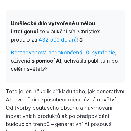
Umělecké dílo vytvořené umělou
inteligencí
se v aukční síni Christie’s
prodalo za
432 500 dolarů
!🎨
Beethovenova nedokončená 10. symfonie
,
oživená
s pomocí AI
, uchvátila publikum po
celém světě!🎶
Toto je jen několik příkladů toho, jak generativní
AI revolučním způsobem mění různá odvětví.
Od tvorby poutavého obsahu a navrhování
inovativních produktů až po předpovídání
budoucích trendů – generativní AI posouvá