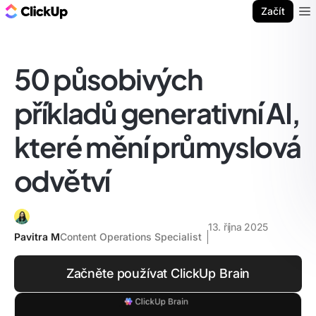
ClickUp blog
Začít
Ope
50 působivých
příkladů generativní AI,
které mění průmyslová
odvětví
13. října 2025
Pavitra M
Content Operations Specialist
Začněte používat ClickUp Brain