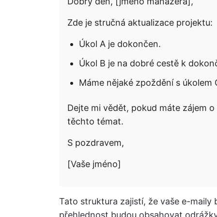
Dobrý den, [jméno manažera],
Zde je stručná aktualizace projektu:
Úkol A je dokončen.
Úkol B je na dobré cestě k dokonč
Máme nějaké zpoždění s úkolem C,
Dejte mi vědět, pokud máte zájem o 
těchto témat.
S pozdravem,
[Vaše jméno]
Tato struktura zajistí, že vaše e-maily 
přehlednost budou obsahovat odrážky