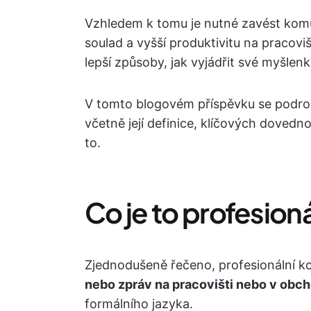
Vzhledem k tomu je nutné zavést komun
soulad a vyšší produktivitu na pracovi
lepší způsoby, jak vyjádřit své myšlenky
V tomto blogovém příspěvku se podro
včetně její definice, klíčových dovedn
to.
Co je to profesio
Zjednodušeně řečeno, profesionální 
nebo zpráv na pracovišti nebo v obc
formálního jazyka.