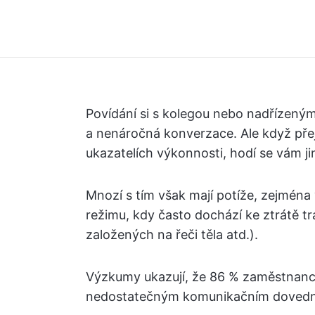
Povídání si s kolegou nebo nadřízený
a nenáročná konverzace. Ale když přej
ukazatelích výkonnosti, hodí se vám ji
Mnozí s tím však mají potíže, zejména
režimu, kdy často dochází ke ztrátě tr
založených na řeči těla atd.).
Výzkumy ukazují, že 86 % zaměstnan
nedostatečným komunikačním doved