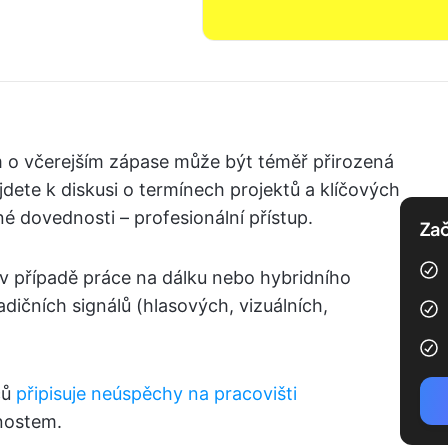
m o včerejším zápase může být téměř přirozená
dete k diskusi o termínech projektů a klíčových
né dovednosti – profesionální přístup.
Zač
 v případě práce na dálku nebo hybridního
adičních signálů (hlasových, vizuálních,
ců
připisuje neúspěchy na pracovišti
nostem.