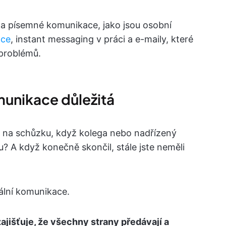
 a písemné komunikace, jako jsou osobní
ace
, instant messaging v práci a e-maily, které
 problémů.
munikace důležitá
se na schůzku, když kolega nebo nadřízený
? A když konečně skončil, stále jste neměli
ální komunikace.
zajišťuje, že všechny strany předávají a