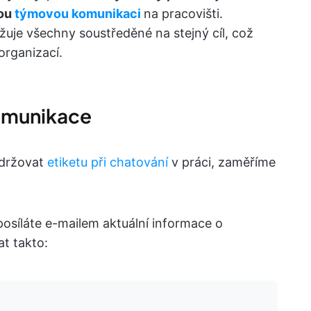
nou
týmovou komunikaci
na pracovišti.
žuje všechny soustředěné na stejný cíl, což
organizací.
komunikace
držovat
etiketu při chatování
v práci, zaměříme
osíláte e-mailem aktuální informace o
t takto: