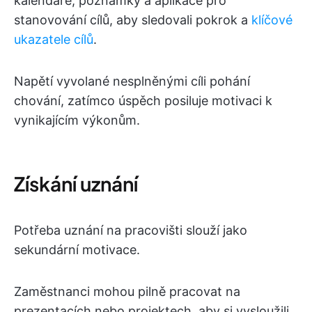
kalendáře, poznámky a aplikace pro
stanovování cílů, aby sledovali pokrok a
klíčové
ukazatele cílů
.
Napětí vyvolané nesplněnými cíli pohání
chování, zatímco úspěch posiluje motivaci k
vynikajícím výkonům.
Získání uznání
Potřeba uznání na pracovišti slouží jako
sekundární motivace.
Zaměstnanci mohou pilně pracovat na
prezentacích nebo projektech, aby si vysloužili