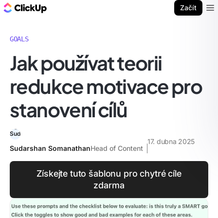
ClickUp blog
Začít
Ope
GOALS
Jak používat teorii
redukce motivace pro
stanovení cílů
17. dubna 2025
Sudarshan Somanathan
Head of Content
Získejte tuto šablonu pro chytré cíle
zdarma