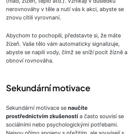
(hlad, žízeň, teplo atd.). Vznikají v důsledku
nerovnováhy v těle a nutí vás k akci, abyste se
znovu cítili vyrovnaní.
Abychom to pochopili, představte si, že máte
žízeň. Vaše tělo vám automaticky signalizuje,
abyste se napili vody, čímž se sníží pocit žízně a
obnoví rovnováha.
Sekundární motivace
Sekundární motivace se
naučíte
prostřednictvím zkušeností
a často souvisí se
sociálními nebo psychologickými potřebami.
Nejsou přímo spojeny s přežitím, ale souvisejí s