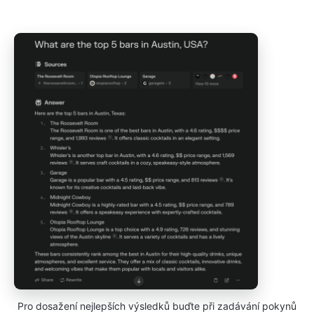
Pro dosažení nejlepších výsledků buďte při zadávání pokynů