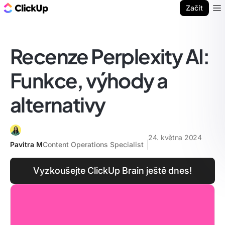
ClickUp blog
Začít
Ope
Recenze Perplexity AI:
Funkce, výhody a
alternativy
24. května 2024
Pavitra M
Content Operations Specialist
Vyzkoušejte ClickUp Brain ještě dnes!