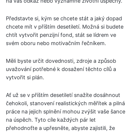
na váš odkaz nebo významné životní úspěchy.
Představte si, kým se chcete stát a jaký dopad
chcete mít v příštím desetiletí. Možná si budete
chtít vytvořit penzijní fond, stát se lídrem ve
svém oboru nebo motivačním řečníkem.
Měli byste určit dovednosti, zdroje a způsob
uvažování potřebné k dosažení těchto cílů a
vytvořit si plán.
Ať už se v příštím desetiletí snažíte dosáhnout
čehokoli, stanovení realistických měřítek a pilná
práce na jejich splnění mohou zvýšit vaše šance
na úspěch. Tyto cíle každých pár let
přehodnoťte a upřesněte, abyste zajistili, že