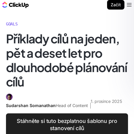
ClickUp blog
Začít
Ope
GOALS
Příklady cílů na jeden,
pět a deset let pro
dlouhodobé plánování
cílů
1. prosince 2025
Sudarshan Somanathan
Head of Content
Stáhněte si tuto bezplatnou šablonu pro
stanovení cílů