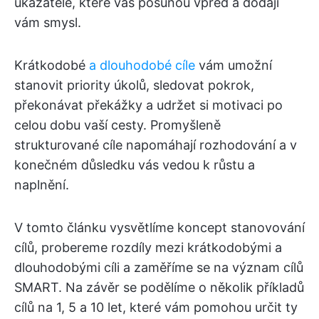
ukazatele, které vás posunou vpřed a dodají
vám smysl.
Krátkodobé
a dlouhodobé cíle
vám umožní
stanovit priority úkolů, sledovat pokrok,
překonávat překážky a udržet si motivaci po
celou dobu vaší cesty. Promyšleně
strukturované cíle napomáhají rozhodování a v
konečném důsledku vás vedou k růstu a
naplnění.
V tomto článku vysvětlíme koncept stanovování
cílů, probereme rozdíly mezi krátkodobými a
dlouhodobými cíli a zaměříme se na význam cílů
SMART. Na závěr se podělíme o několik příkladů
cílů na 1, 5 a 10 let, které vám pomohou určit ty