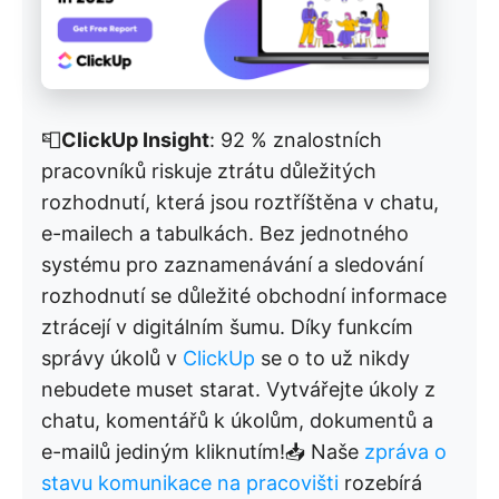
📮
ClickUp Insight
: 92 % znalostních
pracovníků riskuje ztrátu důležitých
rozhodnutí, která jsou roztříštěna v chatu,
e-mailech a tabulkách. Bez jednotného
systému pro zaznamenávání a sledování
rozhodnutí se důležité obchodní informace
ztrácejí v digitálním šumu. Díky funkcím
správy úkolů v
ClickUp
se o to už nikdy
nebudete muset starat. Vytvářejte úkoly z
chatu, komentářů k úkolům, dokumentů a
e-mailů jediným kliknutím!📥 Naše
zpráva o
stavu komunikace na pracovišti
rozebírá