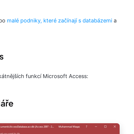
ebo
malé podniky, které začínají s databázemi
a
s
kátnějších funkcí Microsoft Access:
láře