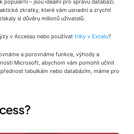
 populární – jsou ideální pro správu databází.
raktické zkratky, které vám usnadní a zrychlí
ískaly si důvěru milionů uživatelů.
nalýzy v Accessu nebo používat
triky v Excelu
?
orovnáme a porovnáme funkce, výhody a
nosti Microsoft, abychom vám pomohli učinit
e přednost tabulkám nebo databázím, máme pro
ccess?