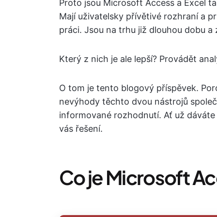
Proto jsou Microsoft Access a Excel tak
Mají uživatelsky přívětivé rozhraní a p
práci. Jsou na trhu již dlouhou dobu a z
Který z nich je ale lepší? Provádět a
O tom je tento blogový příspěvek. P
nevýhody těchto dvou nástrojů společ
informované rozhodnutí. Ať už dávát
vás řešení.
Co je Microsoft A