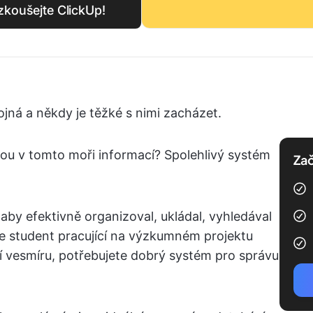
yzkoušejte ClickUp!
jná a někdy je těžké s nimi zacházet.
dou v tomto moři informací? Spolehlivý systém
Zač
aby efektivně organizoval, ukládal, vyhledával
ste student pracující na výzkumném projektu
 vesmíru, potřebujete dobrý systém pro správu