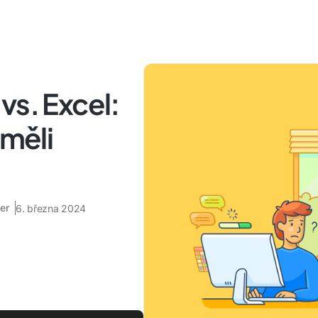
vs. Excel:
 měli
er
6. března 2024