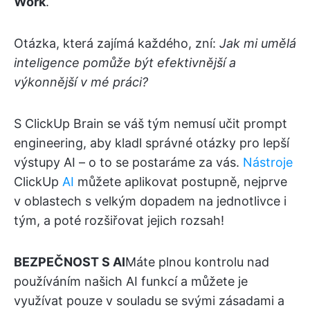
Work
.
Otázka, která zajímá každého, zní:
Jak mi umělá
inteligence pomůže být efektivnější a
výkonnější
v mé práci?
S ClickUp Brain se váš tým nemusí učit prompt
engineering, aby kladl správné otázky pro lepší
výstupy AI – o to se postaráme za vás.
Nástroje
ClickUp
AI
můžete aplikovat postupně, nejprve
v oblastech s velkým dopadem na jednotlivce i
tým, a poté rozšiřovat jejich rozsah!
BEZPEČNOST S AI
Máte plnou kontrolu nad
používáním našich AI funkcí a můžete je
využívat pouze v souladu se svými zásadami a