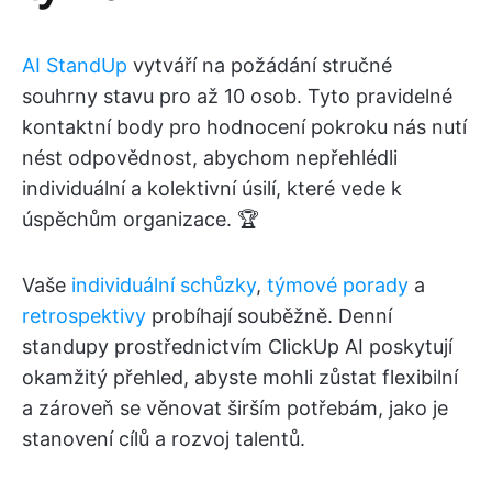
AI StandUp
vytváří na požádání stručné
souhrny stavu pro až 10 osob. Tyto pravidelné
kontaktní body pro hodnocení pokroku nás nutí
nést odpovědnost, abychom nepřehlédli
individuální a kolektivní úsilí, které vede k
úspěchům organizace. 🏆
Vaše
individuální schůzky
,
týmové porady
a
retrospektivy
probíhají souběžně. Denní
standupy prostřednictvím ClickUp AI poskytují
okamžitý přehled, abyste mohli zůstat flexibilní
a zároveň se věnovat širším potřebám, jako je
stanovení cílů a rozvoj talentů.