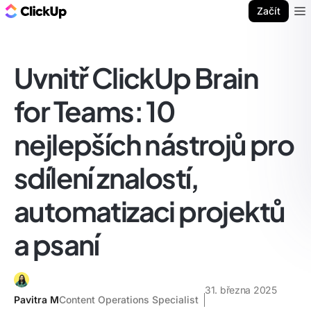
ClickUp blog
Začít
Ope
Uvnitř ClickUp Brain
for Teams: 10
nejlepších nástrojů pro
sdílení znalostí,
automatizaci projektů
a psaní
31. března 2025
Pavitra M
Content Operations Specialist