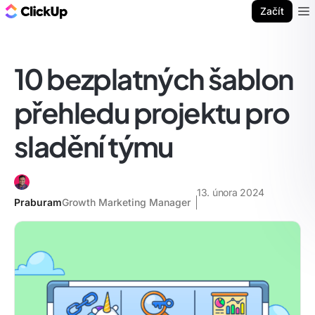
ClickUp blog
Začít
Ope
10 bezplatných šablon
přehledu projektu pro
sladění týmu
13. února 2024
Praburam
Growth Marketing Manager