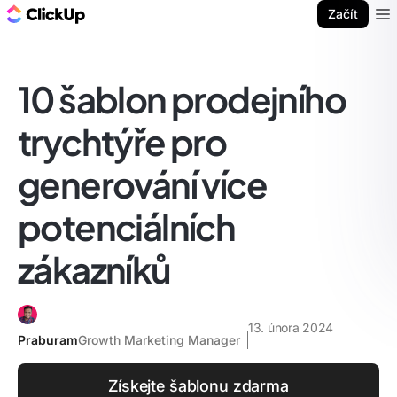
ClickUp blog
Začít
Ope
10 šablon prodejního
trychtýře pro
generování více
potenciálních
zákazníků
13. února 2024
Praburam
Growth Marketing Manager
Získejte šablonu zdarma