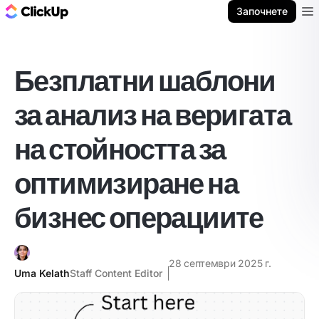
ClickUp блог
Започнете
Ope
Безплатни шаблони
за анализ на веригата
на стойността за
оптимизиране на
бизнес операциите
28 септември 2025 г.
Uma Kelath
Staff Content Editor