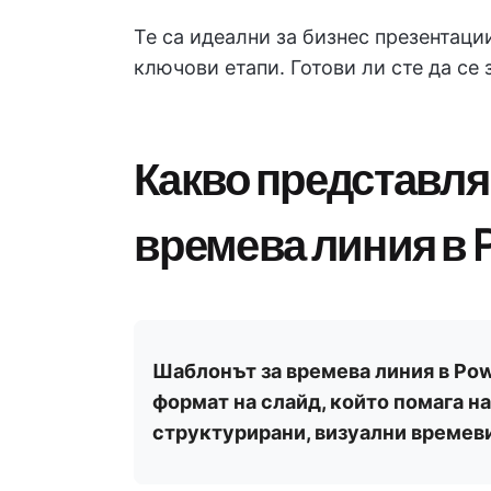
Те са идеални за бизнес презентаци
ключови етапи. Готови ли сте да се 
Какво представля
времева линия в 
Шаблонът за времева линия в Po
формат на слайд, който помага н
структурирани, визуални времев