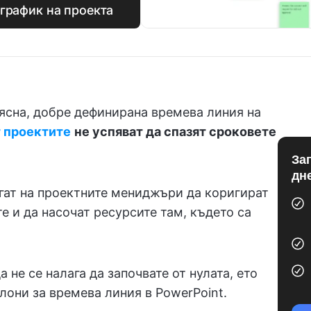
 график на проекта
 ясна, добре дефинирана времева линия на
 проектите
не успяват да спазят сроковете
За
дн
гат на проектните мениджъри да коригират
е и да насочат ресурсите там, където са
а не се налага да започвате от нулата, ето
лони за времева линия в PowerPoint.