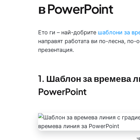
в PowerPoint
Ето ги – най-добрите
шаблони за вр
направят работата ви по-лесна, по-
презентация.
1. Шаблон за времева л
PowerPoint
ч