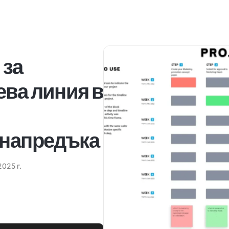
 за
ева линия в
 напредъка
2025 г.