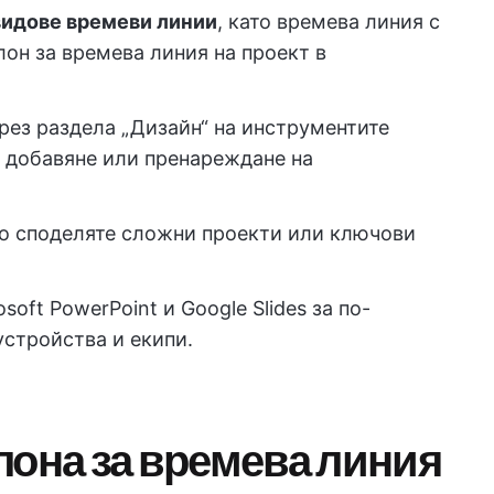
видове времеви линии
, като времева линия с
лон за времева линия на проект в
рез раздела „Дизайн“ на инструментите
а добавяне или пренареждане на
то споделяте сложни проекти или ключови
soft PowerPoint и Google Slides за по-
стройства и екипи.
лона за времева линия