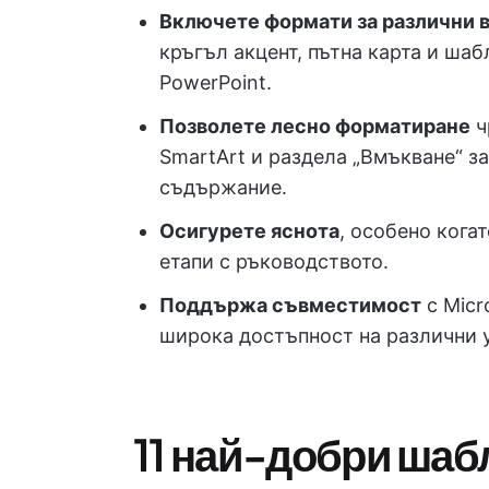
Включете формати за различни 
кръгъл акцент, пътна карта и шаб
PowerPoint.
Позволете лесно форматиране
ч
SmartArt и раздела „Вмъкване“ з
съдържание.
Осигурете яснота
, особено кога
етапи с ръководството.
Поддържа съвместимост
с Micro
широка достъпност на различни у
11 най-добри шаб