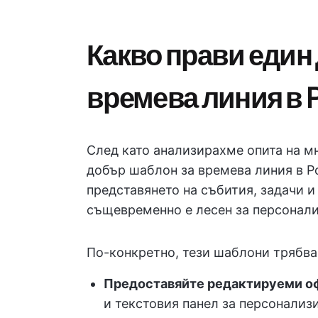
Какво прави един
времева линия в 
След като анализирахме опита на м
добър шаблон за времева линия в P
представянето на събития, задачи и
същевременно е лесен за персонали
По-конкретно, тези шаблони трябва
Предоставяйте редактируеми о
и текстовия панел за персонализи