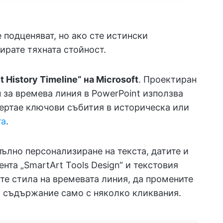
 подценяват, но ако сте истински
ирате тяхната стойност.
 History Timeline“ на Microsoft
. Проектиран
 за времева линия в PowerPoint използва
дчертае ключови събития в историческа или
та
.
ълно персонализиране на текста, датите и
нта „SmartArt Tools Design“ и текстовия
те стила на времевата линия, да промените
 съдържание само с няколко кликвания.