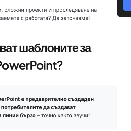
и, сложни проекти и проследяване на
заемете с работата? Да започваме!
ват шаблоните за
PowerPoint?
werPoint е предварително създаден
а потребителите да създават
и линии бързо
– точно както звучи!