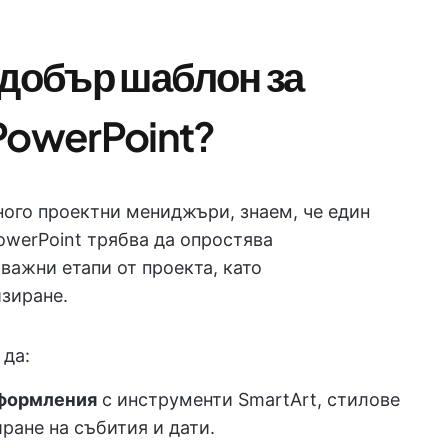
 добър шаблон за
PowerPoint?
ного проектни мениджъри, знаем, че един
owerPoint трябва да опростява
 важни етапи от проекта, като
зиране.
 да:
формления
с инструменти SmartArt, стилове
ране на събития и дати.