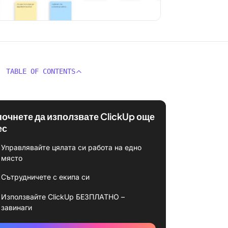
TABLE OF CONTENTS
почнете да използвате ClickUp още
ес
Управлявайте цялата си работа на едно
място
Сътрудничете с екипа си
Използвайте ClickUp БЕЗПЛАТНО –
завинаги