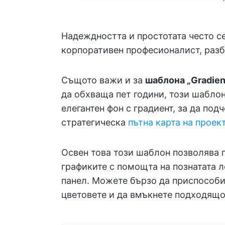
Надеждността и простотата често се
корпоративен професионалист, разб
Същото важи и за
шаблона „Gradient
да обхваща пет години, този шаблон
елегантен фон с градиент, за да по
стратегическа
пътна карта на проек
Освен това този шаблон позволява п
графиките с помощта на познатата ле
панел. Можете бързо да приспособи
цветовете и да вмъкнете подходящо