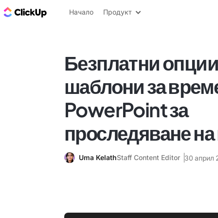
ClickUp блог
Начало
Продукт
Безплатни опции
шаблони за врем
PowerPoint за
проследяване на
Uma Kelath
Staff Content Editor
30 април 