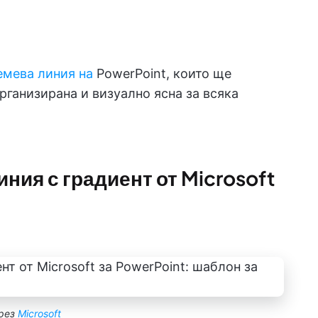
емева линия на
PowerPoint, които ще
организирана и визуално ясна за всяка
иния с градиент от Microsoft
рез
Microsoft