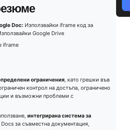
резюме
ogle Doc:
Използвайки iframe код за
зползвайки Google Drive
 iframe
определени ограничения
, като грешки във
ограничен контрол на достъпа, ограничено
ации и възможни проблеми с
зползване,
интегрирана система за
p Docs за съвместна документация,