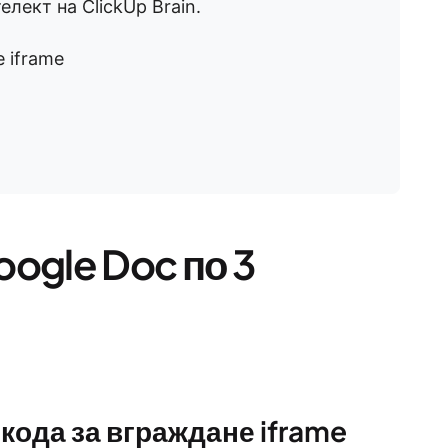
лект на ClickUp Brain.
 iframe
oogle Doc по 3
 кода за вграждане iframe