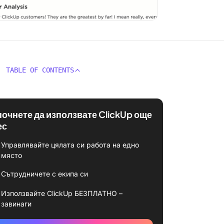
TABLE OF CONTENTS
почнете да използвате ClickUp още
ес
Управлявайте цялата си работа на едно
място
Сътрудничете с екипа си
Използвайте ClickUp БЕЗПЛАТНО –
завинаги