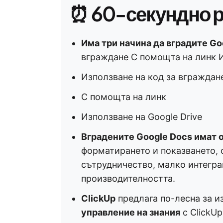
⏰ 60-секундно 
Има три начина да вградите Go
вграждане С помощта на линк И
Използване на код за вграждане
С помощта на линк
Използване на Google Drive
Вградените Google Docs имат 
форматирането и показването, 
сътрудничество, малко интегр
производителността.
ClickUp
предлага по-лесна за и
управление на знания
с ClickU