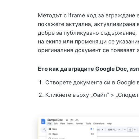
Методът с iframe код за вграждане е
покажете актуална, актуализирана 
добре за публикувано съдържание, 
на екипа или променящи се указания
оригиналния документ се появяват 
Ето как да вградите Google Doc, из
Отворете документа си в Google 
Кликнете върху „Файл“ > „Споделя