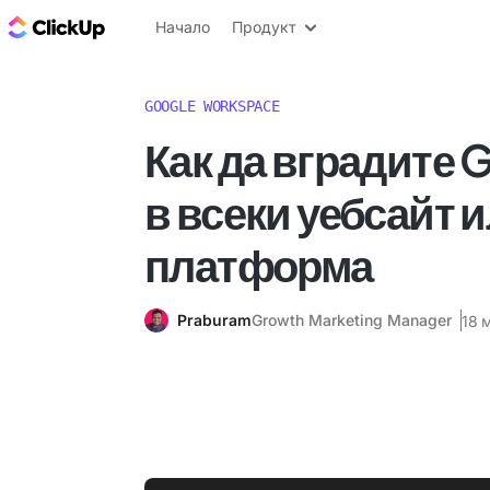
ClickUp блог
Начало
Продукт
GOOGLE WORKSPACE
Как да вградите 
в всеки уебсайт 
платформа
Praburam
Growth Marketing Manager
18 