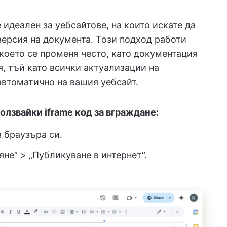
 идеален за уебсайтове, на които искате да
версия на документа. Този подход работи
което се променя често, като документация
, тъй като всички актуализации на
автоматично на вашия уебсайт.
ползвайки iframe код за вграждане:
в браузъра си.
не“ > „Публикуване в интернет“.