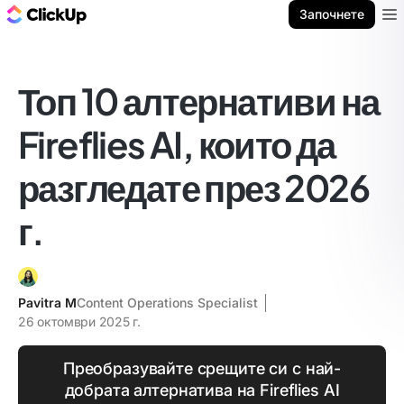
ClickUp блог
Започнете
Ope
Топ 10 алтернативи на
Fireflies AI, които да
разгледате през 2026
г.
Pavitra M
Content Operations Specialist
26 октомври 2025 г.
Преобразувайте срещите си с най-
добрата алтернатива на Fireflies AI