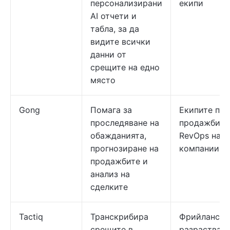
персонализирани
екипи
AI отчети и
табла, за да
видите всички
данни от
срещите на едно
място
Gong
Помага за
Екипите по
проследяване на
продажби и
обажданията,
RevOps на г
прогнозиране на
компании
продажбите и
анализ на
сделките
Tactiq
Транскрибира
Фрийлансър
срещите в
разрастващ