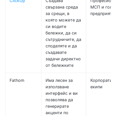
ClickUp
Създава
Професиона
свързана среда
МСП и голе
за срещи, в
предприяти
която можете да
си водите
бележки, да си
сътрудничите, да
споделяте и да
създавате
задачи директно
от бележките
Fathom
Има лесен за
Корпоратив
използване
екипи
интерфейс и ви
позволява да
генерирате
акценти по