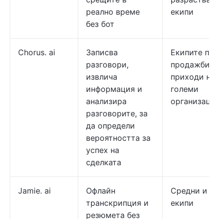
реално време
екипи
без бот
Chorus. ai
Записва
Екипите по
разговори,
продажби и
извлича
приходи на
информация и
големи
анализира
организаци
разговорите, за
да определи
вероятността за
успех на
сделката
Jamie. ai
Офлайн
Средни и г
транскрипция и
екипи
резюмета без