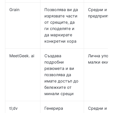
Grain
Позволява ви да
Средни и г
изрязвате части
предприяти
от срещите, да
ги споделяте и
да маркирате
конкретни хора
MeetGeek. ai
Създава
Лична употр
подробни
малки екип
резюмета и ви
позволява да
имате достъп до
бележките от
минали срещи
tl;dv
Генерира
Средни и г