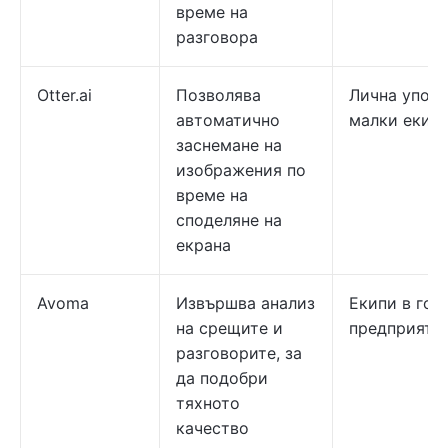
време на
разговора
Otter.ai
Позволява
Лична употр
автоматично
малки екип
заснемане на
изображения по
време на
споделяне на
екрана
Avoma
Извършва анализ
Екипи в гол
на срещите и
предприяти
разговорите, за
да подобри
тяхното
качество