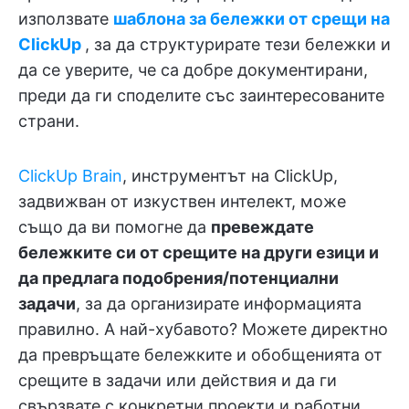
използвате
шаблона за бележки от срещи на
ClickUp
, за да структурирате тези бележки и
да се уверите, че са добре документирани,
преди да ги споделите със заинтересованите
страни.
ClickUp Brain
, инструментът на ClickUp,
задвижван от изкуствен интелект, може
също да ви помогне да
превеждате
бележките си от срещите на други езици и
да предлага подобрения/потенциални
задачи
, за да организирате информацията
правилно. А най-хубавото? Можете директно
да превръщате бележките и обобщенията от
срещите в задачи или действия и да ги
свързвате с конкретни проекти и работни