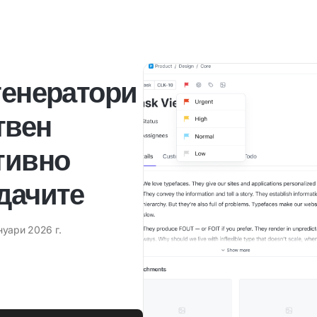
генератори
твен
тивно
адачите
нуари 2026 г.