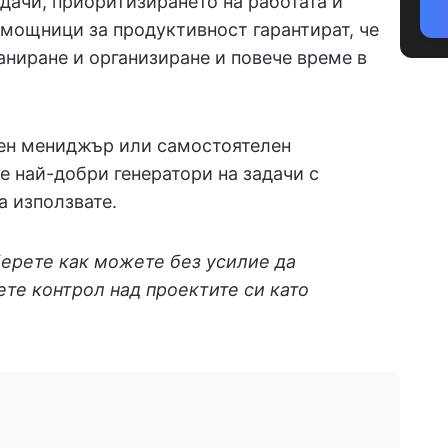
дачи, приоритизирането на работата и
омощници за продуктивност гарантират, че
аниране и организиране и повече време в
тен мениджър или самостоятелен
е най-добри генератори на задачи с
а използвате.
берете как можете без усилие да
ете контрол над проектите си като