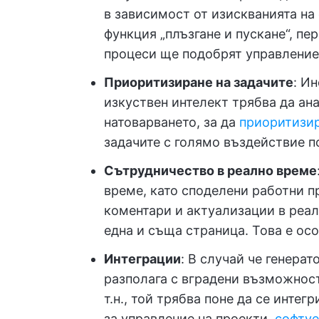
в зависимост от изискванията на
функция „плъзгане и пускане“, п
процеси ще подобрят управление
Приоритизиране на задачите
: И
изкуствен интелект трябва да ан
натоварването, за да
приоритизир
задачите с голямо въздействие п
Сътрудничество в реално време
време, като споделени работни п
коментари и актуализации в реал
една и съща страница. Това е ос
Интеграции
: В случай че генерат
разполага с вградени възможност
т.н., той трябва поне да се инте
за управление на проекти,
софтуе