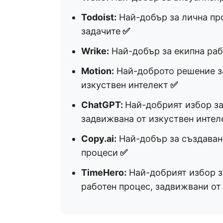
Todoist:
Най-добър за лична пр
задачите
✅
Wrike:
Най-добър за екипна раб
Motion:
Най-доброто решение за
изкуствен интелект
✅
ChatGPT:
Най-добрият избор за
задвижвана от изкуствен интел
Copy.ai:
Най-добър за създаван
процеси
✅
TimeHero:
Най-добрият избор з
работен процес, задвижвани от