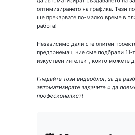
да автоматизират създаването на за
оптимизирането на графика. Тези п
ще прекарвате по-малко време в пл
работа!
Независимо дали сте опитен проек
предприемач, ние сме подбрали 11-т
изкуствен интелект, които можете д
Гледайте този видеоблог, за да раз
автоматизирате задачите и да поем
професионалист!