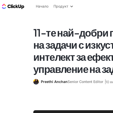
ClickUp блог
Начало
Продукт
11-те най-добри 
на задачи с изкус
интелект за ефек
управление на з
Preethi Anchan
Senior Content Editor
10 я