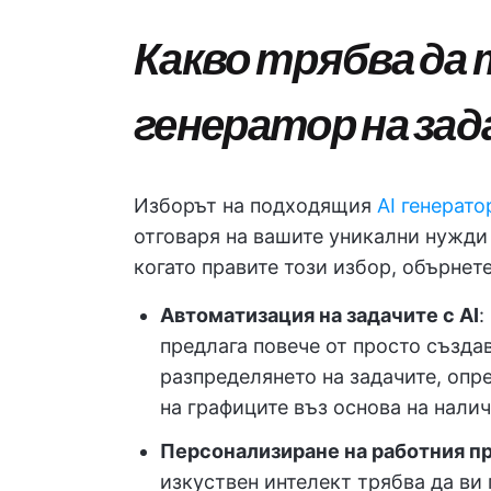
Какво трябва да 
генератор на зад
Изборът на подходящия
AI генерато
отговаря на вашите уникални нужди
когато правите този избор, обърнет
Автоматизация на задачите с AI
:
предлага повече от просто създав
разпределянето на задачите, опр
на графиците въз основа на налич
Персонализиране на работния п
изкуствен интелект трябва да ви