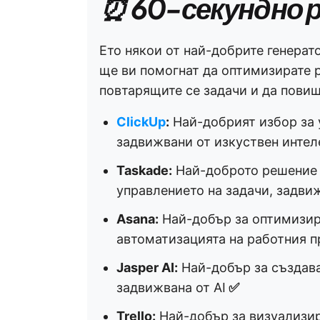
⏰ 60-секундно 
Ето някои от най-добрите генерато
ще ви помогнат да оптимизирате 
повтарящите се задачи и да пови
ClickUp
:
Най-добрият избор за 
задвижвани от изкуствен интел
Taskade:
Най-доброто решение 
управлението на задачи, задви
Asana:
Най-добър за оптимизира
автоматизацията на работния п
Jasper AI:
Най-добър за създава
задвижвана от AI
✅
Trello:
Най-добър за визуализир