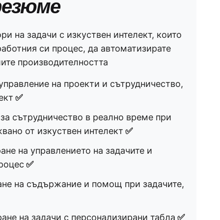
резюме
ри на задачи с изкуствен интелект, които
работния си процес, да автоматизирате
шите производителността
управление на проекти и сътрудничество,
ект
✅
за сътрудничество в реално време при
жвано от изкуствен интелект
✅
не на управлението на задачите и
роцес
✅
не на съдържание и помощ при задачите,
ане на задачи с персонализирани табла
✅