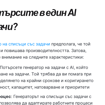
търсите в един AI
ачи?
р на списъци със задачи
предполага, че той
 и повишава производителността. Затова,
е внимание на следните характеристики:
 Потърсете генератор на задачи с AI, който
ане на задачи. Той трябва да ви помага при
еделянето на крайни срокове и коригирането
ност, капацитет, натоварване и приоритети
роцес
: Генераторът на списъци със задачи с
 позволява да адаптирате работните процеси