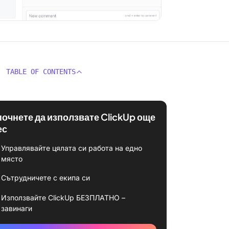
TABLE OF CONTENTS
почнете да използвате ClickUp още
ес
Управлявайте цялата си работа на едно
място
Сътрудничете с екипа си
Използвайте ClickUp БЕЗПЛАТНО –
завинаги