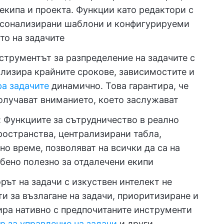
 екипа и проекта. Функции като редактори с
ерсонализирани шаблони и конфигурируеми
то на задачите
нструментът за разпределение на задачите с
ализира крайните срокове, зависимостите и
а задачите
динамично. Това гарантира, че
олучават вниманието, което заслужават
: Функциите за сътрудничество в реално
ространства, централизирани табла,
но време, позволяват на всички да са на
обено полезно за отдалечени екипи
орът на задачи с изкуствен интелект не
и за възлагане на задачи, приоритизиране и
грира нативно с предпочитаните инструменти
р за управление на задачи
и други